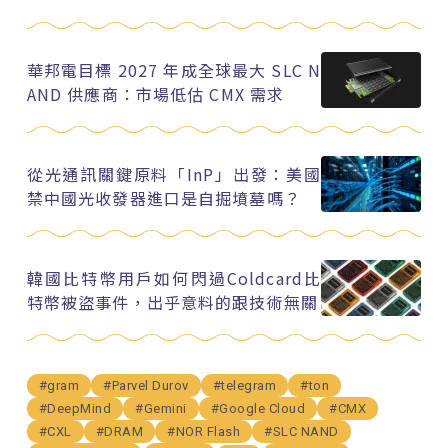
華邦電目標 2027 年成全球最大 SLC N
AND 供應商：市場低估 CMX 需求
從光通訊關鍵原料「InP」出發：美國
禁中國光收發器進口是自掘墳墓嗎？
韓國比特幣用戶如何閃過Coldcard比
特幣被盜事件，出乎意料的跟技術無關
#gram
#Parvel Durov
#telegram
#ton
#DeepMind
#Gemini
#Google Cloud
#CMX
#CXL
#DRAM
#NOR Flash
#SLC NAND