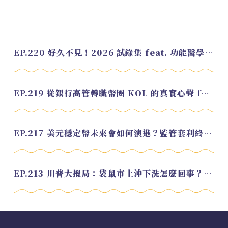
EP.220 好久不見！2026 試錄集 feat. 功能醫學營養師 美寶
EP.219 從銀行高管轉職幣圈 KOL 的真實心聲 feat.龜大
EP.217 美元穩定幣未來會如何演進？監管套利終將收斂？feat. 研究員 余哲安
EP.213 川普大攪局：袋鼠市上沖下洗怎麼回事？feat. Alvin