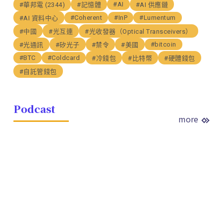
#AI
#華邦電 (2344)
#記憶體
#AI 供應鏈
#Coherent
#InP
#Lumentum
#AI 資料中心
#中國
#光互連
#光收發器（Optical Transceivers）
#bitcoin
#光通訊
#矽光子
#禁令
#美國
#BTC
#Coldcard
#冷錢包
#比特幣
#硬體錢包
#自託管錢包
Podcast
more