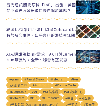
從光通訊關鍵原料「InP」出發：美國
禁中國光收發器進口是自掘墳墓嗎？
韓國比特幣用戶如何閃過Coldcard比
特幣被盜事件，出乎意料的跟技術無關
AI光通訊帶動InP需求，AXTI與Lumen
tum簽長約，全新、穩懋有望受惠
#gram
#Parvel Durov
#telegram
#ton
#Anthropic
#Claude Code
#AI編碼工具
#DeepSeek
#AI
#AI 供應鏈
#AI 資料中心
#Coherent
#InP
#Lumentum
#中國
#光互連
#光收發器（Optical Transceivers）
#光通訊
#矽光子