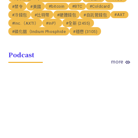
#bitcoin
#BTC
#Coldcard
#禁令
#美國
#AXT
#冷錢包
#比特幣
#硬體錢包
#自託管錢包
#Inc.（AXTI）
#InP）
#全新 (2455)
#磷化銦（Indium Phosphide
#穩懋 (3105)
Podcast
more