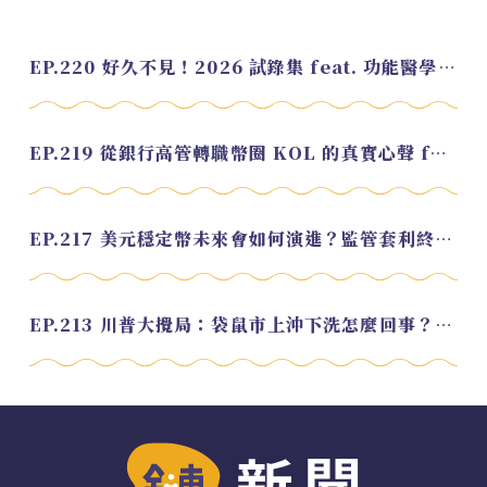
EP.220 好久不見！2026 試錄集 feat. 功能醫學營養師 美寶
EP.219 從銀行高管轉職幣圈 KOL 的真實心聲 feat.龜大
EP.217 美元穩定幣未來會如何演進？監管套利終將收斂？feat. 研究員 余哲安
EP.213 川普大攪局：袋鼠市上沖下洗怎麼回事？feat. Alvin