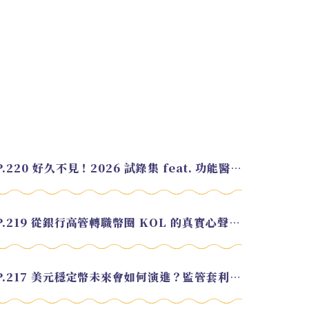
EP.220 好久不見！2026 試錄集 feat. 功能醫學營養師 美寶
EP.219 從銀行高管轉職幣圈 KOL 的真實心聲 feat.龜大
EP.217 美元穩定幣未來會如何演進？監管套利終將收斂？feat. 研究員 余哲安