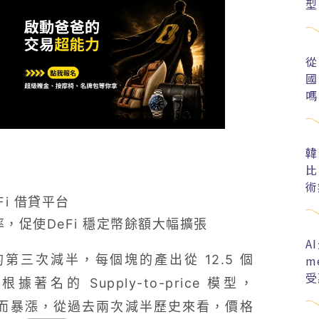
型
從
國
嗎
韓
比
術
i 借貸平台
率，促使DeFi 穩定幣餘額大幅擴張
A
m
三次減半，每個塊的產出從 12.5 個
受
根據著名的 Supply-to-price 模型，
而暴漲，從過去兩次減半歷史來看，價格