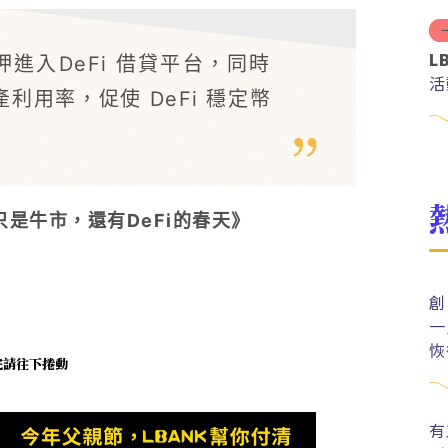
L
押進入DeFi 借貸平台，同時
活
產利用率，促使 DeFi 穩定幣
不只是牛市，還有DeFi的春天》
創
一
恢
未完請往下捲動
有