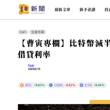
最新文章
新手必讀
投
DeFi
交易市場
【曹寅專欄】比特幣減半將
借貸利率
tsai
2020/5/13
BTC
USDC
ETH
+0.83%
-0.02%
+0.46%