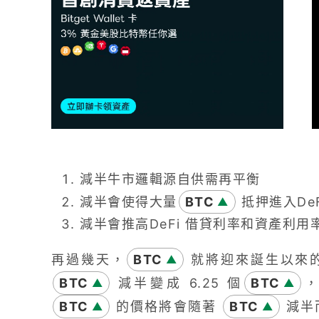
減半牛市邏輯源自供需再平衡
減半會使得大量
BTC
抵押進入DeF
▲
減半會推高DeFi 借貸利率和資產利用
再過幾天，
BTC
就將迎來誕生以來的第
▲
BTC
減半變成 6.25 個
BTC
，
▲
▲
BTC
的價格將會隨著
BTC
減半
▲
▲