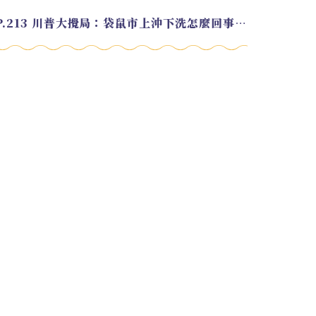
EP.213 川普大攪局：袋鼠市上沖下洗怎麼回事？feat. Alvin