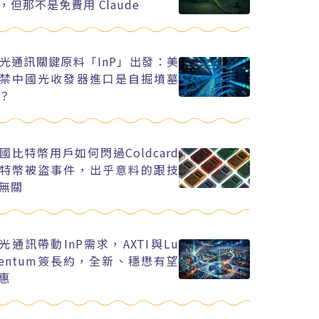
，但那不是免費用 Claude
光通訊關鍵原料「InP」出發：美
禁中國光收發器進口是自掘墳墓
？
國比特幣用戶如何閃過Coldcard
特幣被盜事件，出乎意料的跟技
無關
I光通訊帶動InP需求，AXTI與Lu
entum簽長約，全新、穩懋有望
惠