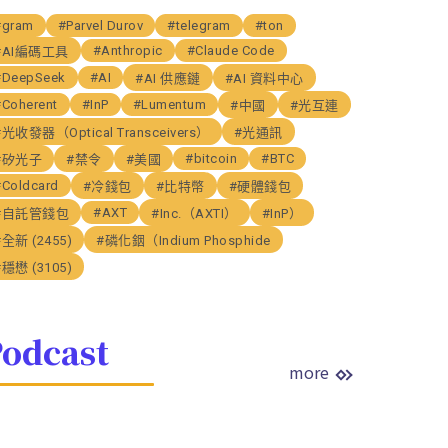
#gram
#Parvel Durov
#telegram
#ton
#Anthropic
#Claude Code
#AI編碼工具
#DeepSeek
#AI
#AI 供應鏈
#AI 資料中心
#Coherent
#InP
#Lumentum
#中國
#光互連
#光收發器（Optical Transceivers）
#光通訊
#bitcoin
#BTC
#矽光子
#禁令
#美國
#Coldcard
#冷錢包
#比特幣
#硬體錢包
#AXT
#自託管錢包
#Inc.（AXTI）
#InP）
#全新 (2455)
#磷化銦（Indium Phosphide
#穩懋 (3105)
odcast
more