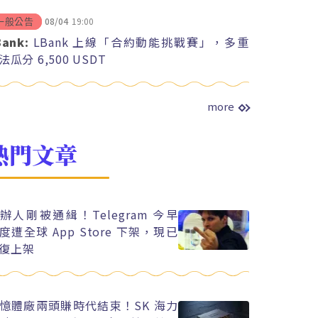
08/04
19:00
一般公告
Bank:
LBank 上線「合約動能挑戰賽」，多重
法瓜分 6,500 USDT
more
熱門文章
辦人剛被通緝！Telegram 今早
度遭全球 App Store 下架，現已
復上架
憶體廠兩頭賺時代結束！SK 海力