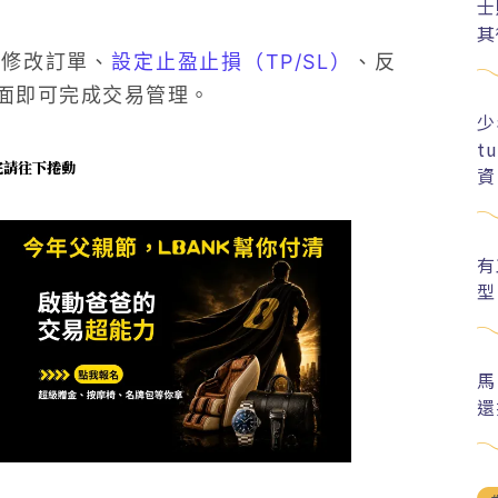
士
其
括修改訂單、
設定止盈止損（TP/SL）
、反
面即可完成交易管理。
少
t
未完請往下捲動
資
有
型
馬
還