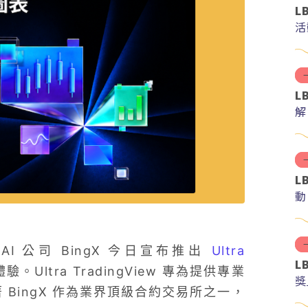
L
活
L
解
分
L
動
I 公司 BingX 今日宣布推出
Ultra
L
ltra TradingView 專為提供專業
獎
BingX 作為業界頂級合約交易所之一，