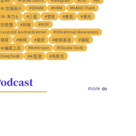
#gram
#Parvel Durov
#telegram
#ton
#AI
#DRAM
#HBM
#NAND Flash
#AI 加速晶片
#SK 海力士
#三星
#營收
#產能
#美光
#ADR
#記憶體
#財報
#Leopold Aschenbrenner
#Situational Awareness
#募資
#槓桿
#融資
#避險基金
#韓股
#Anthropic
#Claude Code
#AI編碼工具
#DeepSeek
#AI監管
#馬斯克
odcast
more