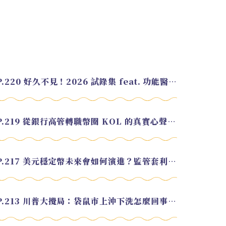
EP.220 好久不見！2026 試錄集 feat. 功能醫學營養師 美寶
EP.219 從銀行高管轉職幣圈 KOL 的真實心聲 feat.龜大
EP.217 美元穩定幣未來會如何演進？監管套利終將收斂？feat. 研究員 余哲安
EP.213 川普大攪局：袋鼠市上沖下洗怎麼回事？feat. Alvin