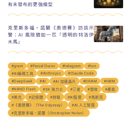
有未發布的更強模型
克里斯多福・諾蘭《奧德賽》訪談示
警：AI 風險猶如一匹「透明的特洛伊
木馬」
#gram
#Parvel Durov
#telegram
#ton
#Anthropic
#Claude Code
#AI編碼工具
#DeepSeek
#AI
#DRAM
#HBM
#AI 加速晶片
#NAND Flash
#SK 海力士
#三星
#營收
#產能
#美光
#記憶體
#財報
#AI監管
#馬斯克
#《奧德賽》（The Odyssey）
#AI 人工智慧
#克里斯多福・諾蘭（Christopher Nolan）