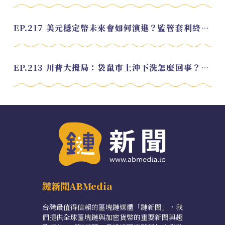
EP.217 美元穩定幣未來會如何演進？監管套利終將收斂？feat. 研究員 余哲安
EP.213 川普大攪局：袋鼠市上沖下洗怎麼回事？feat. Alvin
鏈新聞ABMedia
台灣最值得信賴的區塊鏈媒體「鏈新聞」，我
們提供全球區塊鏈與加密貨幣的重要新聞與趨