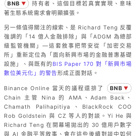
BNB
持有者、這個目標若真實實現、意味
▼
著生態系統需求會明顯擴張。
另一條值得關注的線索、是 Richard Teng 反覆
強調的「14 億人金融排除」與「ADGM 為總部
級監管機關」—這套敘事把幣安從「加密交易
所」重新定位為「面向新興市場的金融普惠基礎
設施」、與既有的
BIS Paper 170 對「新興市場
數位美元化」的警告
形成正面對話。
Binance Online 當天的議程還排了
BNB
▼
Chain 主管 Nina 的 AMA、Adam Back、
Chamath Palihapitiya、BlackRock COO
Rob Goldstein 與 CZ 等人的對談。Yi He 與
Richard Teng 在開幕場拋出的 30 億用戶數字
與 AI 金融平等敘事、會在這些後續對談中如何