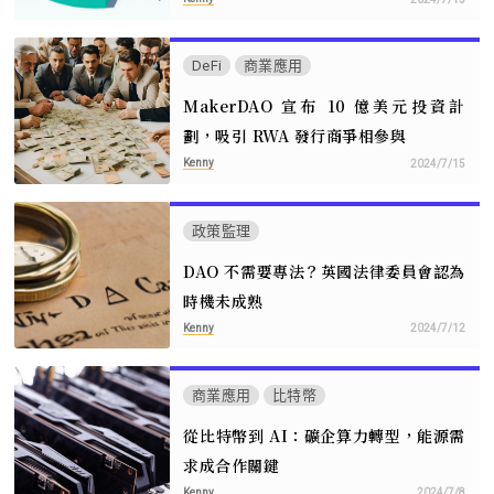
DeFi
商業應用
MakerDAO 宣布 10 億美元投資計
劃，吸引 RWA 發行商爭相參與
Kenny
2024/7/15
政策監理
DAO 不需要專法？英國法律委員會認為
時機未成熟
Kenny
2024/7/12
商業應用
比特幣
從比特幣到 AI：礦企算力轉型，能源需
求成合作關鍵
Kenny
2024/7/8