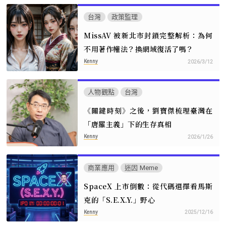
台灣
政策監理
MissAV 被新北市封鎖完整解析：為何
不用著作權法？換網域復活了嗎？
Kenny
2026/3/12
人物觀點
台灣
《關鍵時刻》之後，劉寶傑梳理臺灣在
「唐羅主義」下的生存真相
Kenny
2026/1/26
商業應用
迷因 Meme
SpaceX 上市倒數：從代碼選擇看馬斯
克的「S.E.X.Y.」野心
Kenny
2025/12/16