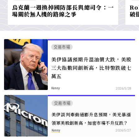
烏克蘭一週換掉國防部長與總司令：一
Ro
場關於無人機的路線之爭
破
交易市場
美伊協議預期升溫油價大跌，美股
三大指數同創新高，比特幣跌破七
萬五
Kenny
2026/5/28
交易市場
美伊談判牽動通膨升息預期，美光暴漲
領軍美股創新高，加密市場不升反跌？
Kenny
2026/5/27