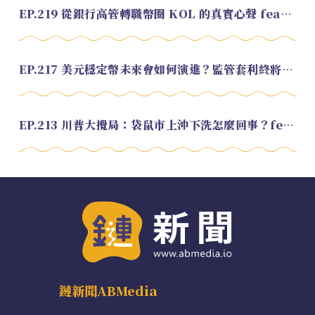
EP.219 從銀行高管轉職幣圈 KOL 的真實心聲 feat.龜大
EP.217 美元穩定幣未來會如何演進？監管套利終將收斂？feat. 研究員 余哲安
EP.213 川普大攪局：袋鼠市上沖下洗怎麼回事？feat. Alvin
鏈新聞ABMedia