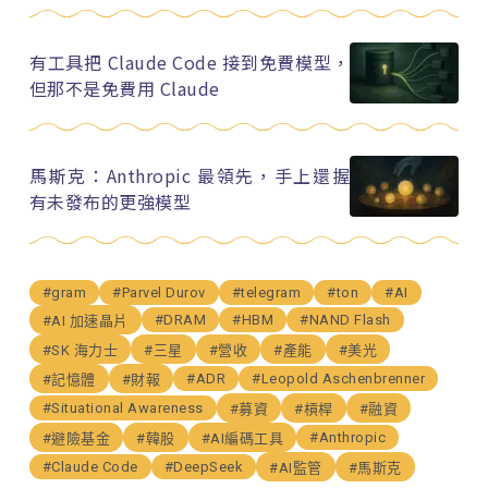
有工具把 Claude Code 接到免費模型，
但那不是免費用 Claude
馬斯克：Anthropic 最領先，手上還握
有未發布的更強模型
#gram
#Parvel Durov
#telegram
#ton
#AI
#DRAM
#HBM
#NAND Flash
#AI 加速晶片
#SK 海力士
#三星
#營收
#產能
#美光
#ADR
#Leopold Aschenbrenner
#記憶體
#財報
#Situational Awareness
#募資
#槓桿
#融資
#Anthropic
#避險基金
#韓股
#AI編碼工具
#Claude Code
#DeepSeek
#AI監管
#馬斯克