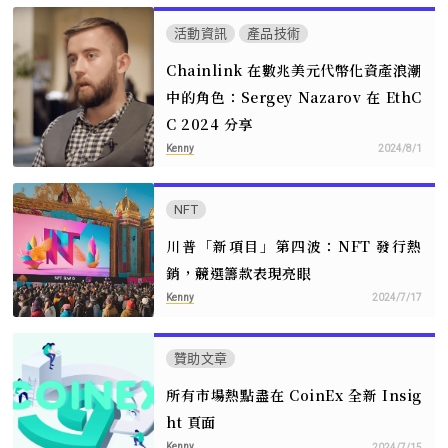
活動資訊
產品技術
Chainlink 在數兆美元代幣化資產浪潮
中的角色：Sergey Nazarov 在 EthC
C 2024 分享
Kenny
2024/8/1
NFT
川普「新項目」第四波：NFT 發行熱
銷，競選籌款表現亮眼
Kenny
2024/7/17
贊助文章
所有市場熱點盡在 CoinEx 全新 Insig
ht 頁面
Kenny
2024/7/15