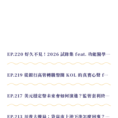
EP.220 好久不見！2026 試錄集 feat. 功能醫學營養師 美寶
EP.219 從銀行高管轉職幣圈 KOL 的真實心聲 feat.龜大
EP.217 美元穩定幣未來會如何演進？監管套利終將收斂？feat. 研究員 余哲安
EP.213 川普大攪局：袋鼠市上沖下洗怎麼回事？feat. Alvin