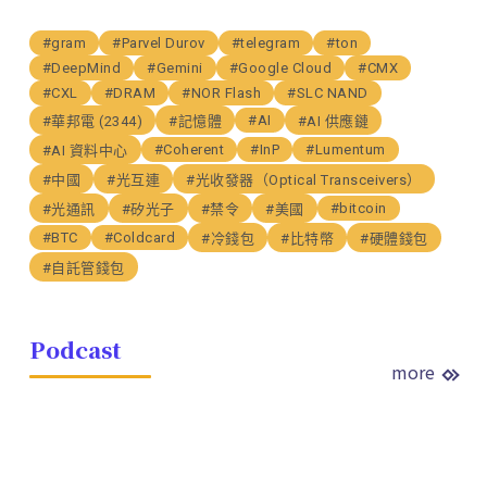
#gram
#Parvel Durov
#telegram
#ton
#DeepMind
#Gemini
#Google Cloud
#CMX
#CXL
#DRAM
#NOR Flash
#SLC NAND
#AI
#華邦電 (2344)
#記憶體
#AI 供應鏈
#Coherent
#InP
#Lumentum
#AI 資料中心
#中國
#光互連
#光收發器（Optical Transceivers）
#bitcoin
#光通訊
#矽光子
#禁令
#美國
#BTC
#Coldcard
#冷錢包
#比特幣
#硬體錢包
#自託管錢包
Podcast
more