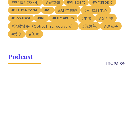
#AI agent
#Anthropic
#華邦電 (2344)
#記憶體
#Claude Code
#AI
#AI 供應鏈
#AI 資料中心
#Coherent
#InP
#Lumentum
#中國
#光互連
#光收發器（Optical Transceivers）
#光通訊
#矽光子
#禁令
#美國
Podcast
more