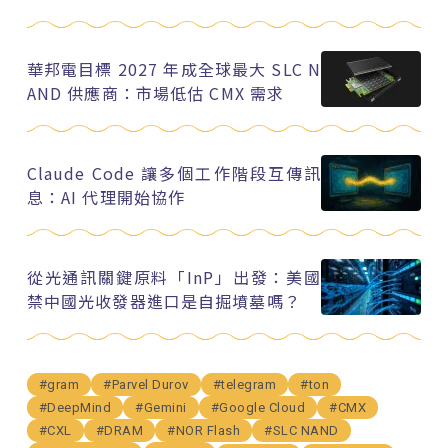
華邦電目標 2027 年成全球最大 SLC N
AND 供應商：市場低估 CMX 需求
Claude Code 讓多個工作階段互傳訊
息：AI 代理開始協作
從光通訊關鍵原料「InP」出發：美國
禁中國光收發器進口是自掘墳墓嗎？
#gram
#Parvel Durov
#telegram
#ton
#DeepMind
#Gemini
#Google Cloud
#CMX
#CXL
#DRAM
#NOR Flash
#SLC NAND