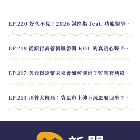
EP.220 好久不見！2026 試錄集 feat. 功能醫學營養師 美寶
EP.219 從銀行高管轉職幣圈 KOL 的真實心聲 feat.龜大
EP.217 美元穩定幣未來會如何演進？監管套利終將收斂？feat. 研究員 余哲安
EP.213 川普大攪局：袋鼠市上沖下洗怎麼回事？feat. Alvin