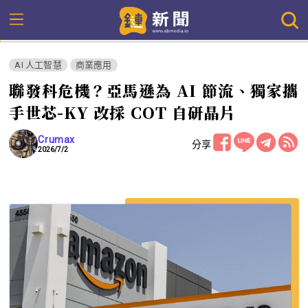
AI 人工智慧
商業應用
聯發科危機？亞馬遜為 AI 節流、獨家攜
手世芯-KY 改採 COT 自研晶片
Crumax
分享
2026/7/2