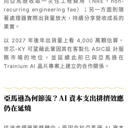
向亞馬遜收取一次性工程費用（NRE，non-
recurring engineering fee）；另一方面則隨
著處理器實際出貨量放大，持續分享營收成長的
果實。
以 2027 年後年出貨量上看 4,000 萬顆估算，
世芯-KY 可望藉此鞏固其在客製化 ASIC設 計服
務市場的地位，並延續此前已與亞馬遜在
Trainium AI 晶片專案上建立的合作關係。
亞馬遜為何節流？AI 資本支出排擠效應
仍在延燒
這波處理器策略轉向，原因在於亞馬遜 AI 資本