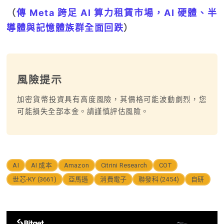
（
傳 Meta 跨足 AI 算力租賃市場，AI 硬體、半
導體與記憶體族群全面回跌
）
風險提示
加密貨幣投資具有高度風險，其價格可能波動劇烈，您
可能損失全部本金。請謹慎評估風險。
AI
AI 成本
Amazon
Citrini Research
COT
世芯-KY (3661)
亞馬遜
消費電子
聯發科 (2454)
自研