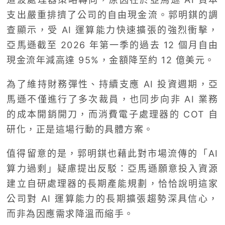
支出嚴重排擠了公司的自由現金流。郭明錤的調
查顯示，受 AI 運算能力快速擴張的強烈衝擊，
亞馬遜截至 2026 年第一季的過去 12 個月自由
現金流年減高達 95%，金額降至約 12 億美元。
為了維持財務彈性、持續支應 AI 投資週期，亞
馬遜不僅進行了多次裁員，也同步向非 AI 業務
的成本開銷開刀，而消費電子處理器的 COT 自
研化，正是這場行動的具體方案。
值得留意的是，郭明錤也藉此對市場流傳的「AI
算力過剩」疑慮提出反駁：亞馬遜願意投入資源
建立自研處理器的長期產能規劃，恰恰說明這家
公司對 AI 運算能力的長期擴張趨勢深具信心，
而非為因應需求降溫而縮手。