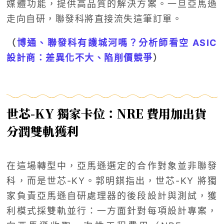
媒體功能，提供高品質的解決方案。一旦亞馬遜
走向自研，聯發科將直接流失這筆訂單。
（
博通、聯發科有護城河嗎？分析師看空 ASIC
設計商：差異化不大、陷削價競爭
）
世芯-KY 獨家卡位：NRE 費用加出貨
分潤雙軌獲利
在這場轉型中，亞馬遜選定的合作對象並非聯發
科，而是世芯-KY。郭明錤指出，世芯-KY 將獨
家負責亞馬遜自研處理器的後段設計與測試，獲
利模式採雙軌並行：一方面針對每項設計專案，