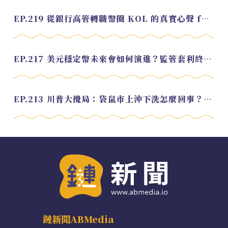
EP.219 從銀行高管轉職幣圈 KOL 的真實心聲 feat.龜大
EP.217 美元穩定幣未來會如何演進？監管套利終將收斂？feat. 研究員 余哲安
EP.213 川普大攪局：袋鼠市上沖下洗怎麼回事？feat. Alvin
鏈新聞ABMedia