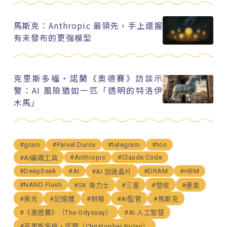
馬斯克：Anthropic 最領先，手上還握
有未發布的更強模型
克里斯多福・諾蘭《奧德賽》訪談示
警：AI 風險猶如一匹「透明的特洛伊
木馬」
#gram
#Parvel Durov
#telegram
#ton
#Anthropic
#Claude Code
#AI編碼工具
#DeepSeek
#AI
#DRAM
#HBM
#AI 加速晶片
#NAND Flash
#SK 海力士
#三星
#營收
#產能
#美光
#記憶體
#財報
#AI監管
#馬斯克
#《奧德賽》（The Odyssey）
#AI 人工智慧
#克里斯多福・諾蘭（Christopher Nolan）