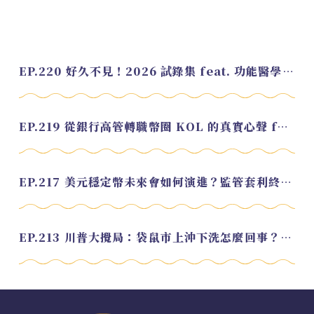
EP.220 好久不見！2026 試錄集 feat. 功能醫學營養師 美寶
EP.219 從銀行高管轉職幣圈 KOL 的真實心聲 feat.龜大
EP.217 美元穩定幣未來會如何演進？監管套利終將收斂？feat. 研究員 余哲安
EP.213 川普大攪局：袋鼠市上沖下洗怎麼回事？feat. Alvin