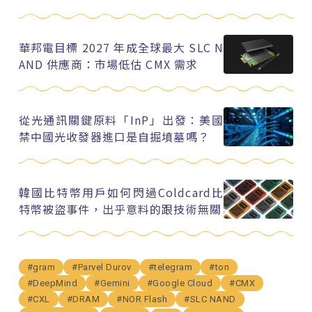
華邦電目標 2027 年成全球最大 SLC N
AND 供應商：市場低估 CMX 需求
從光通訊關鍵原料「InP」出發：美國
禁中國光收發器進口是自掘墳墓嗎？
韓國比特幣用戶如何閃過Coldcard比
特幣被盜事件，出乎意料的跟技術無關
#gram
#Parvel Durov
#telegram
#ton
#DeepMind
#Gemini
#Google Cloud
#CMX
#CXL
#DRAM
#NOR Flash
#SLC NAND