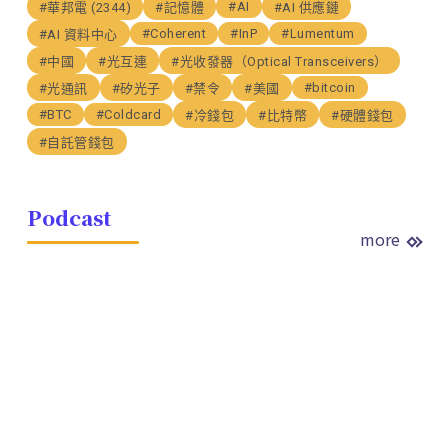
#AI
#華邦電 (2344)
#記憶體
#AI 供應鏈
#Coherent
#InP
#Lumentum
#AI 資料中心
#中國
#光互連
#光收發器（Optical Transceivers）
#bitcoin
#光通訊
#矽光子
#禁令
#美國
#BTC
#Coldcard
#冷錢包
#比特幣
#硬體錢包
#自託管錢包
Podcast
more