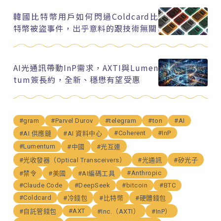
韓國比特幣用戶如何閃過Coldcard比
特幣被盜事件，出乎意料的跟技術無關
AI光通訊帶動InP需求，AXTI與Lumen
tum簽長約，全新、穩懋有望受惠
#gram
#Parvel Durov
#telegram
#ton
#AI
#Coherent
#InP
#AI 供應鏈
#AI 資料中心
#Lumentum
#中國
#光互連
#光收發器（Optical Transceivers）
#光通訊
#矽光子
#Anthropic
#禁令
#美國
#AI編碼工具
#Claude Code
#DeepSeek
#bitcoin
#BTC
#Coldcard
#冷錢包
#比特幣
#硬體錢包
#AXT
#自託管錢包
#Inc.（AXTI）
#InP）