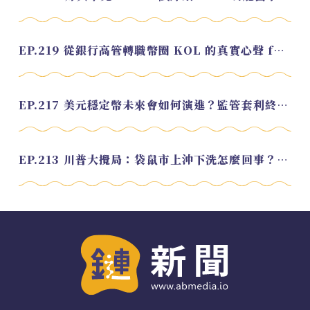
EP.219 從銀行高管轉職幣圈 KOL 的真實心聲 feat.龜大
EP.217 美元穩定幣未來會如何演進？監管套利終將收斂？feat. 研究員 余哲安
EP.213 川普大攪局：袋鼠市上沖下洗怎麼回事？feat. Alvin