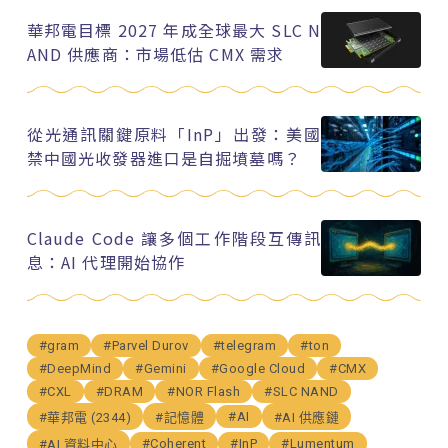
華邦電目標 2027 年成全球最大 SLC N
AND 供應商：市場低估 CMX 需求
從光通訊關鍵原料「InP」出發：美國
禁中國光收發器進口是自掘墳墓嗎？
Claude Code 讓多個工作階段互傳訊
息：AI 代理開始協作
#gram
#Parvel Durov
#telegram
#ton
#DeepMind
#Gemini
#Google Cloud
#CMX
#CXL
#DRAM
#NOR Flash
#SLC NAND
#AI
#華邦電 (2344)
#記憶體
#AI 供應鏈
#Coherent
#InP
#Lumentum
#AI 資料中心