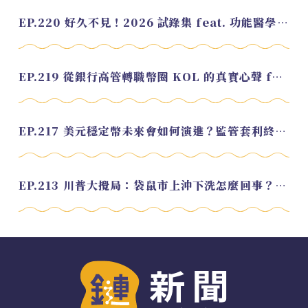
EP.220 好久不見！2026 試錄集 feat. 功能醫學營養師 美寶
EP.219 從銀行高管轉職幣圈 KOL 的真實心聲 feat.龜大
EP.217 美元穩定幣未來會如何演進？監管套利終將收斂？feat. 研究員 余哲安
EP.213 川普大攪局：袋鼠市上沖下洗怎麼回事？feat. Alvin