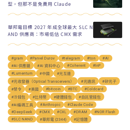
型，但那不是免費用 Claude
華邦電目標 2027 年成全球最大 SLC N
AND 供應商：市場低估 CMX 需求
#gram
#Parvel Durov
#telegram
#ton
#AI
#Coherent
#InP
#AI 供應鏈
#AI 資料中心
#Lumentum
#中國
#光互連
#光收發器（Optical Transceivers）
#光通訊
#矽光子
#bitcoin
#BTC
#Coldcard
#禁令
#美國
#冷錢包
#比特幣
#硬體錢包
#自託管錢包
#Anthropic
#Claude Code
#AI編碼工具
#DeepSeek
#CMX
#CXL
#DRAM
#NOR Flash
#SLC NAND
#華邦電 (2344)
#記憶體