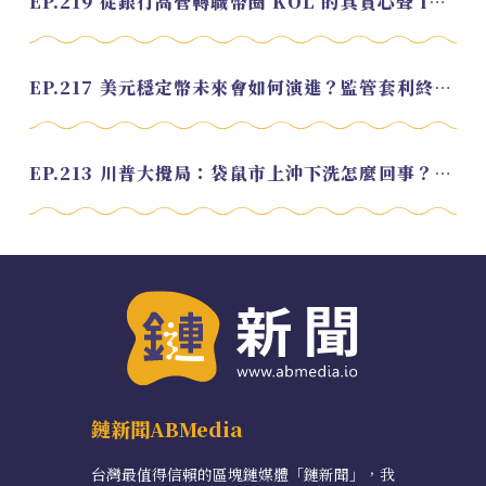
EP.219 從銀行高管轉職幣圈 KOL 的真實心聲 feat.龜大
EP.217 美元穩定幣未來會如何演進？監管套利終將收斂？feat. 研究員 余哲安
EP.213 川普大攪局：袋鼠市上沖下洗怎麼回事？feat. Alvin
鏈新聞ABMedia
台灣最值得信賴的區塊鏈媒體「鏈新聞」，我