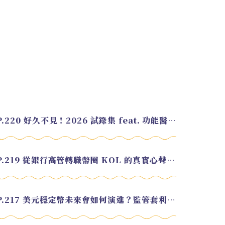
EP.220 好久不見！2026 試錄集 feat. 功能醫學營養師 美寶
EP.219 從銀行高管轉職幣圈 KOL 的真實心聲 feat.龜大
EP.217 美元穩定幣未來會如何演進？監管套利終將收斂？feat. 研究員 余哲安