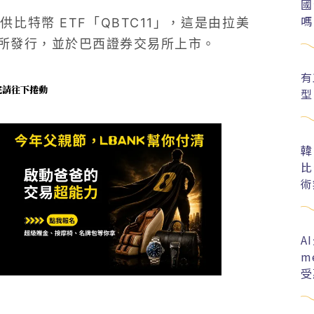
國
嗎
開始提供比特幣 ETF「QBTC11」，這是由拉美
al 所發行，並於巴西證券交易所上市。
有
未完請往下捲動
型
韓
比
術
A
m
受