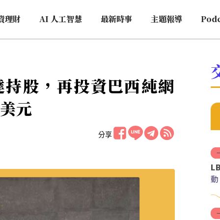
資理財
AI 人工智慧
最新時事
主題報導
Pod
事達持股，再投資巴西純網
億美元
分享
L
動