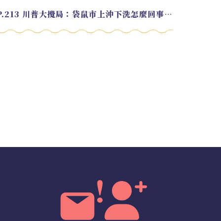
EP.213 川普大攪局：袋鼠市上沖下洗怎麼回事？feat. Alvin