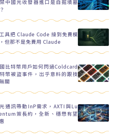
禁中國光收發器進口是自掘墳墓
？
工具把 Claude Code 接到免費模
，但那不是免費用 Claude
國比特幣用戶如何閃過Coldcard
特幣被盜事件，出乎意料的跟技
無關
I光通訊帶動InP需求，AXTI與Lu
entum簽長約，全新、穩懋有望
惠