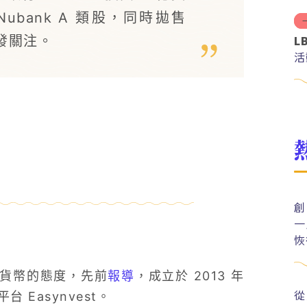
ubank A 類股，同時拋售
L
發關注。
活
創
一
恢
貨幣的態度，先前
報導
，成立於 2013 年
從
台 Easynvest。