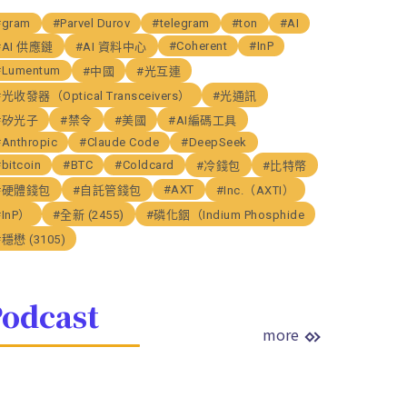
#gram
#Parvel Durov
#telegram
#ton
#AI
#Coherent
#InP
#AI 供應鏈
#AI 資料中心
#Lumentum
#中國
#光互連
#光收發器（Optical Transceivers）
#光通訊
#矽光子
#禁令
#美國
#AI編碼工具
#Anthropic
#Claude Code
#DeepSeek
bitcoin
#BTC
#Coldcard
#冷錢包
#比特幣
#AXT
#硬體錢包
#自託管錢包
#Inc.（AXTI）
#InP）
#全新 (2455)
#磷化銦（Indium Phosphide
#穩懋 (3105)
odcast
more