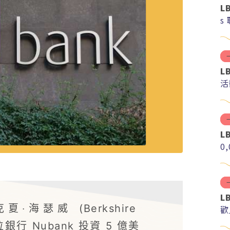
L
s
L
活
L
0
L
瑟威 (Berkshire
歡
銀行 Nubank 投資 5 億美