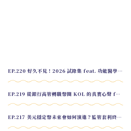
EP.220 好久不見！2026 試錄集 feat. 功能醫學營養師 美寶
EP.219 從銀行高管轉職幣圈 KOL 的真實心聲 feat.龜大
EP.217 美元穩定幣未來會如何演進？監管套利終將收斂？feat. 研究員 余哲安