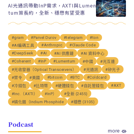
AI光通訊帶動InP需求，AXTI與Lumen
tum簽長約，全新、穩懋有望受惠
#gram
#Parvel Durov
#telegram
#ton
#Anthropic
#Claude Code
#AI編碼工具
#DeepSeek
#AI
#AI 供應鏈
#AI 資料中心
#Coherent
#InP
#Lumentum
#中國
#光互連
#光收發器（Optical Transceivers）
#光通訊
#矽光子
#bitcoin
#BTC
#Coldcard
#禁令
#美國
#AXT
#冷錢包
#比特幣
#硬體錢包
#自託管錢包
#Inc.（AXTI）
#InP）
#全新 (2455)
#磷化銦（Indium Phosphide
#穩懋 (3105)
Podcast
more