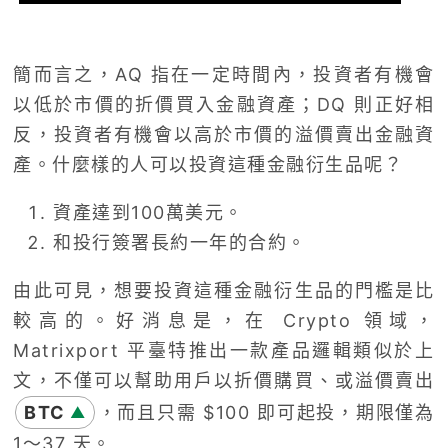
簡而言之，
AQ
指在一定時間內，投資者有機會
以低於市價的折價買入金融資產；
DQ
則正好相
反，投資者有機會以高於市價的溢價賣出金融資
產。什麼樣的人可以投資這種金融衍生品呢？
資產達到
100
萬美元。
和投行簽署長約一年的合約。
由此可見，想要投資這種金融衍生品的門檻是比
較高的。好消息是，在
Crypto
領域，
Matrixport
平臺特推出一款產品邏輯類似於上
文，不僅可以幫助用戶以折價購買、或溢價賣出
BTC
，而且只需
$100
即可起投，期限僅為
▲
1
～
37
天。