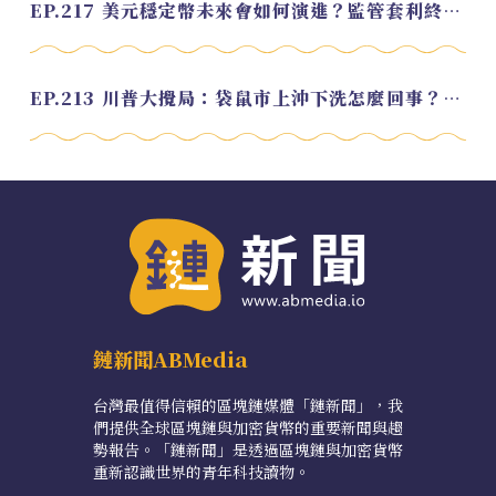
EP.217 美元穩定幣未來會如何演進？監管套利終將收斂？feat. 研究員 余哲安
EP.213 川普大攪局：袋鼠市上沖下洗怎麼回事？feat. Alvin
鏈新聞ABMedia
台灣最值得信賴的區塊鏈媒體「鏈新聞」，我
們提供全球區塊鏈與加密貨幣的重要新聞與趨
勢報告。「鏈新聞」是透過區塊鏈與加密貨幣
重新認識世界的青年科技讀物。