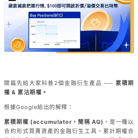
開篇先給大家科普
2
個金融衍生產品 ──
累積期
權
&
累沽期權。
根據
Google
給出的解釋：
累積期權 (
accumulator
，簡稱
AQ)
，是一種以
合約形式買賣資產的金融衍生工具，累計期權合