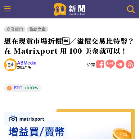
商業應用
贊助文章
想在現貨市場折價／溢價交易比特幣？
在 Matrixport 用 100 美金就可以！
ABMedia
分享
2022/1/6
BTC
+0.93%