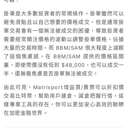
掛單是大多數投資者的常規操作。掛單雖然可以
避免滑點且以自己想要的價格成交，但是通常掛
單交易會有一個無法被成交的困擾，導致投資者
需要經常關注價格的波動以調整掛單價格，佔據
大量的交易時間。而
BBM/SAM
很大程度上減輕
了這個焦慮感，在
BBM/SAM
提供的價格區間
裏，即使幣價沒有低到
$48,000
，也可以成交一
半，還無需焦慮是否掛單無法被成交。
由此可見，
Matrixport
增益買
/
賣幣可以折扣價
交易比特幣，幫助用戶建倉、減倉把握行情。這
樣專業工具的存在，你可以更加安心高效的馳騁
在加密金融世界。