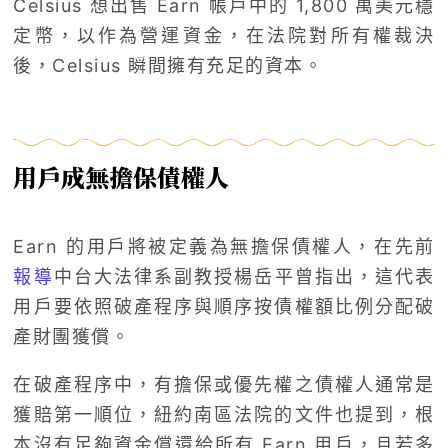
Celsius 想出售 Earn 帳戶中的 1,800 萬美元穩
定幣，以作為營運資金，在法院對所有權裁決
後，Celsius 瞬間擁有充足的資本。
用戶成無擔保債權人
Earn 的用戶將被定義為無擔保債權人，在先前
報導
中台大法律系副教授楊岳平曾指出，這代表
用戶要依照破產程序與順序按債權額比例分配破
產財團獲償。
在破產程序中，有擔保或優先權之債權人通常是
獲賠第一順位，紐約南區法院的文件也提到，根
本沒有足夠資金償還給所有 Earn 用戶，且若多