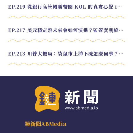
EP.219 從銀行高管轉職幣圈 KOL 的真實心聲 feat.龜大
EP.217 美元穩定幣未來會如何演進？監管套利終將收斂？feat. 研究員 余哲安
EP.213 川普大攪局：袋鼠市上沖下洗怎麼回事？feat. Alvin
鏈新聞ABMedia