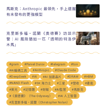
馬斯克：Anthropic 最領先，手上還握
有未發布的更強模型
克里斯多福・諾蘭《奧德賽》訪談示
警：AI 風險猶如一匹「透明的特洛伊
木馬」
#gram
#Parvel Durov
#telegram
#ton
#Anthropic
#Claude Code
#AI編碼工具
#DeepSeek
#AI
#DRAM
#HBM
#AI 加速晶片
#NAND Flash
#SK 海力士
#三星
#營收
#產能
#美光
#記憶體
#財報
#AI監管
#馬斯克
#《奧德賽》（The Odyssey）
#AI 人工智慧
#克里斯多福・諾蘭（Christopher Nolan）