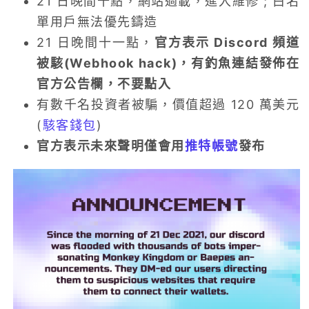
21 日晚間十點，網站過載，進入維修 ; 白名
單用戶無法優先鑄造
21 日晚間十一點，
官方表示 Discord 頻道
被駭(Webhook hack)，有釣魚連結發佈在
官方公告欄，不要點入
有數千名投資者被騙，價值超過 120 萬美元
(
駭客錢包
)
官方表示未來聲明僅會用
推特帳號
發布