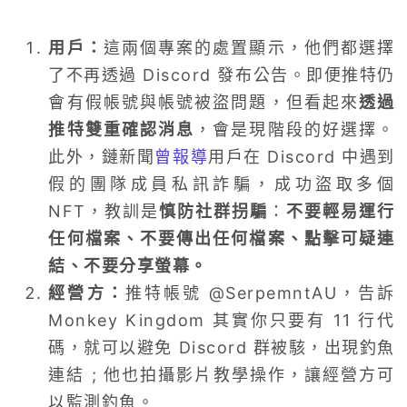
用戶：
這兩個專案的處置顯示，他們都選擇
了不再透過 Discord 發布公告。即便推特仍
會有假帳號與帳號被盜問題，但看起來
透過
推特雙重確認消息
，會是現階段的好選擇。
此外，鏈新聞
曾報導
用戶在 Discord 中遇到
假的團隊成員私訊詐騙，成功盜取多個
NFT，教訓是
慎防社群拐騙
：
不要輕易運行
任何檔案、不要傳出任何檔案、點擊可疑連
結、不要分享螢幕。
經營方：
推特帳號 @SerpemntAU，告訴
Monkey Kingdom 其實你只要有 11 行代
碼，就可以避免 Discord 群被駭，出現釣魚
連結 ; 他也拍攝影片教學操作，讓經營方可
以監測釣魚。