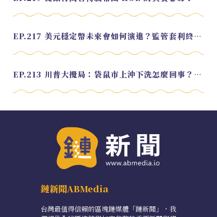
EP.217 美元穩定幣未來會如何演進？監管套利終將收斂？feat. 研究員 余哲安
EP.213 川普大攪局：袋鼠市上沖下洗怎麼回事？feat. Alvin
鏈新聞ABMedia
台灣最值得信賴的區塊鏈媒體「鏈新聞」，我