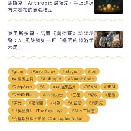
馬斯克：Anthropic 最領先，手上還握
有未發布的更強模型
克里斯多福・諾蘭《奧德賽》訪談示
警：AI 風險猶如一匹「透明的特洛伊
木馬」
#gram
#Parvel Durov
#telegram
#ton
#Anthropic
#Claude Code
#AI編碼工具
#DeepSeek
#AI
#DRAM
#HBM
#AI 加速晶片
#NAND Flash
#SK 海力士
#三星
#營收
#產能
#美光
#記憶體
#財報
#AI監管
#馬斯克
#《奧德賽》（The Odyssey）
#AI 人工智慧
#克里斯多福・諾蘭（Christopher Nolan）