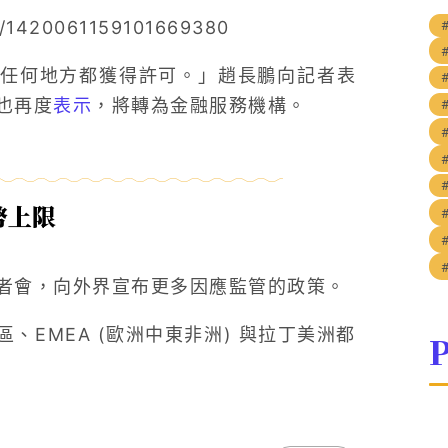
us/1420061159101669380
任何地方都獲得許可。」趙長鵬向記者表
也再度
表示
，將轉為金融服務機構。
幣上限
者會，向外界宣布更多因應監管的政策。
EMEA (歐洲中東非洲) 與拉丁美洲都
P