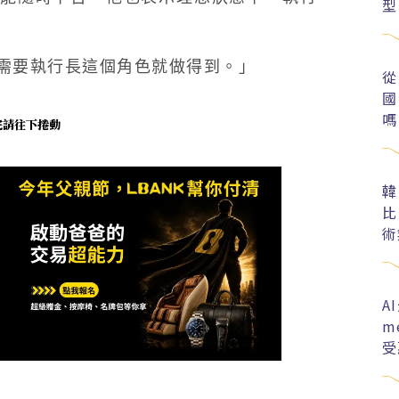
型
需要執行長這個角色就做得到。」
從
國
嗎
未完請往下捲動
韓
比
術
A
m
受