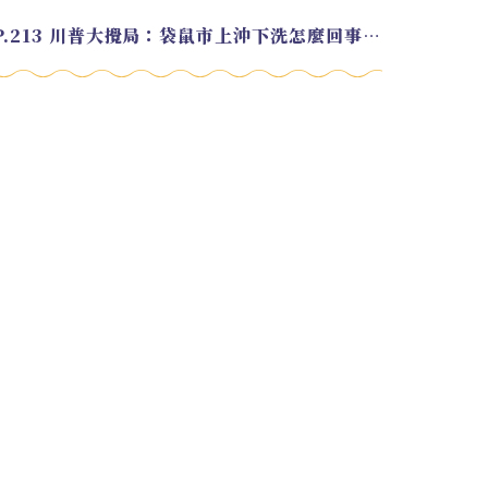
EP.213 川普大攪局：袋鼠市上沖下洗怎麼回事？feat. Alvin