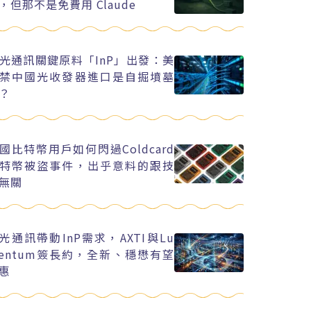
，但那不是免費用 Claude
光通訊關鍵原料「InP」出發：美
禁中國光收發器進口是自掘墳墓
？
國比特幣用戶如何閃過Coldcard
特幣被盜事件，出乎意料的跟技
無關
I光通訊帶動InP需求，AXTI與Lu
entum簽長約，全新、穩懋有望
惠