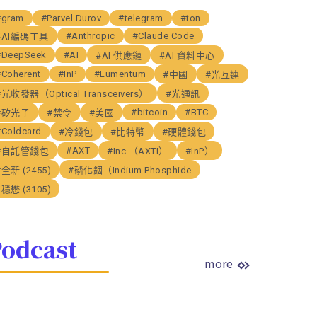
#gram
#Parvel Durov
#telegram
#ton
#Anthropic
#Claude Code
#AI編碼工具
#DeepSeek
#AI
#AI 供應鏈
#AI 資料中心
#Coherent
#InP
#Lumentum
#中國
#光互連
#光收發器（Optical Transceivers）
#光通訊
#bitcoin
#BTC
#矽光子
#禁令
#美國
#Coldcard
#冷錢包
#比特幣
#硬體錢包
#AXT
#自託管錢包
#Inc.（AXTI）
#InP）
#全新 (2455)
#磷化銦（Indium Phosphide
#穩懋 (3105)
odcast
more