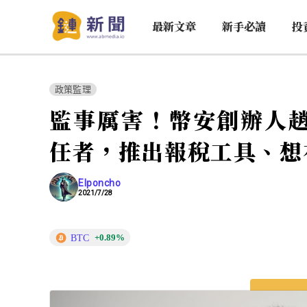
最新文章
新手必讀
投
政策監理
監事厲害！幣安創辦人
任者，推出報稅工具、想
Elponcho
2021/7/28
BTC
+0.89%