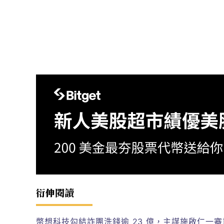
衍伸閱讀
幣想科技勾結詐團洗錢逾 23 億，主謀施啟仁一審重