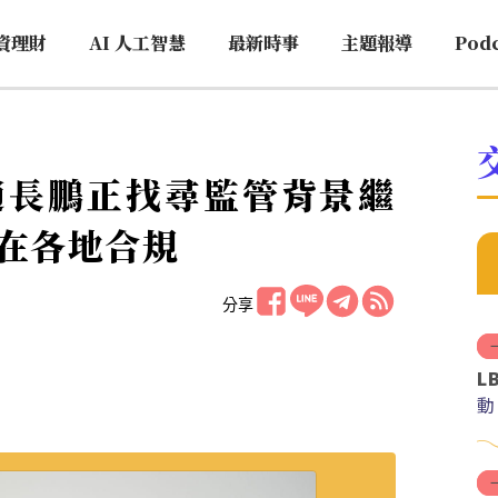
資理財
AI 人工智慧
最新時事
主題報導
Pod
趙長鵬正找尋監管背景繼
在各地合規
分享
L
動