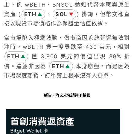
上。像 wBETH、BNSOL 這類代幣本應與原生
資產 (
ETH
、
SOL
) 掛鉤，但幣安卻直
▲
▼
接以現貨市場價格作為保證金估值依據。
當市場陷入極端波動、做市商因系統延遲無法對
沖時，wBETH 竟一度暴跌至 430 美元，相對
ETH
僅 3,800 美元的價值出現 89% 折
▲
價。這並非因為
ETH
本身崩盤，而是因為
▲
市場深度蒸發、訂單簿上根本沒有人掛單。
廣告 - 內文未完請往下捲動