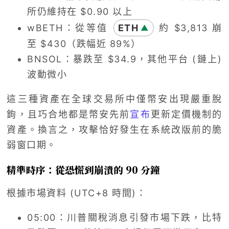
所仍維持在 $0.90 以上
wBETH：從等值
ETH
約 $3,813 崩
▲
至 $430（跌幅近 89%）
BNSOL：暴跌至 $34.9，其他平台 (鏈上)
波動微小
這三種資產在全球交易所中僅幣安出現嚴重脫
鉤，且巧合地都是幣安先前
宣布
更新定價機制的
資產。換言之，攻擊恰好發生在系統改版前的脆
弱窗口期。
精準時序：從恐慌到崩潰的 90 分鐘
根據市場資料 (UTC+8 時間)：
05:00：川普關稅消息引發市場下跌，比特