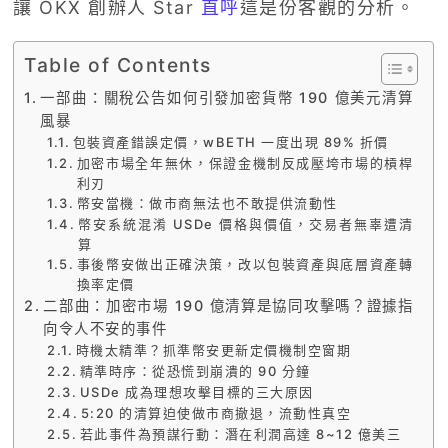
讓 OKX 創辦人 Star
直呼
這是份客觀的分析。
Table of Contents
一部曲：關稅公告如何引發加密貨幣 190 億美元清算
風暴
包裝資產錯誤定價，wBETH 一度出現 89% 折價
加密市場全年無休，保證金機制反成壓垮市場的槓桿
利刃
幣安當機：做市商無法也不敢提供流動性
幣安系統混淆 USDe 價格與價值，交易者無辜遭清
算
事後幣安做出正確決策，改以包裝資產與底層資產轉
換率定價
二部曲：加密市場 190 億清算是協同攻擊嗎？證據指
向令人不安的事件
時機太精準？抓準幣安更新定價機制空窗期
精準時序：從恐慌到崩潰的 90 分鐘
USDe 成為理想攻擊目標的三大原因
5:20 的清算迫使做市商撤退，流動性真空
若此事件為預謀行動：潛在利潤高達 8~12 億美三