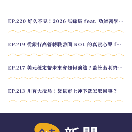
EP.220 好久不見！2026 試錄集 feat. 功能醫學營養師 美寶
EP.219 從銀行高管轉職幣圈 KOL 的真實心聲 feat.龜大
EP.217 美元穩定幣未來會如何演進？監管套利終將收斂？feat. 研究員 余哲安
EP.213 川普大攪局：袋鼠市上沖下洗怎麼回事？feat. Alvin