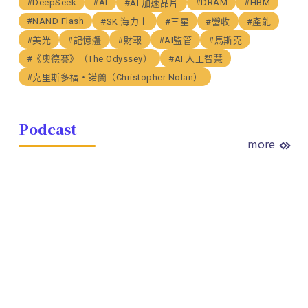
#DeepSeek
#AI
#DRAM
#HBM
#AI 加速晶片
#NAND Flash
#SK 海力士
#三星
#營收
#產能
#美光
#記憶體
#財報
#AI監管
#馬斯克
#《奧德賽》（The Odyssey）
#AI 人工智慧
#克里斯多福・諾蘭（Christopher Nolan）
Podcast
more