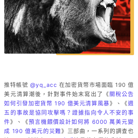
推特帳號
@yq_acc
在加密貨幣市場面臨 190 億
美元清算潮後，針對事件始末寫出了《
關稅公告
如何引發加密貨幣 190 億美元清算風暴
》、《
週
五的事故是協同攻擊嗎？證據指向令人不安的事
件
》、《
預言機餵價設計如何將 6000 萬美元變
成 190 億美元的災難
》三部曲，一系列的調查也