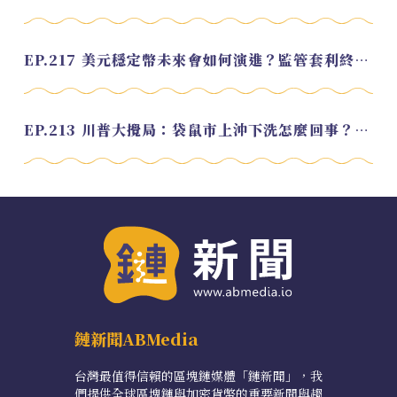
EP.217 美元穩定幣未來會如何演進？監管套利終將收斂？feat. 研究員 余哲安
EP.213 川普大攪局：袋鼠市上沖下洗怎麼回事？feat. Alvin
鏈新聞ABMedia
台灣最值得信賴的區塊鏈媒體「鏈新聞」，我
們提供全球區塊鏈與加密貨幣的重要新聞與趨