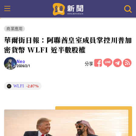
商業應用
華爾街日報：阿聯酋皇室成員掌控川普加
密貨幣 WLFI 近半數股權
Neo
分享
2026/2/1
WLFI
-2.07%