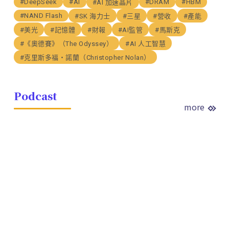
#DeepSeek
#AI
#DRAM
#HBM
#AI 加速晶片
#NAND Flash
#SK 海力士
#三星
#營收
#產能
#美光
#記憶體
#財報
#AI監管
#馬斯克
#《奧德賽》（The Odyssey）
#AI 人工智慧
#克里斯多福・諾蘭（Christopher Nolan）
Podcast
more