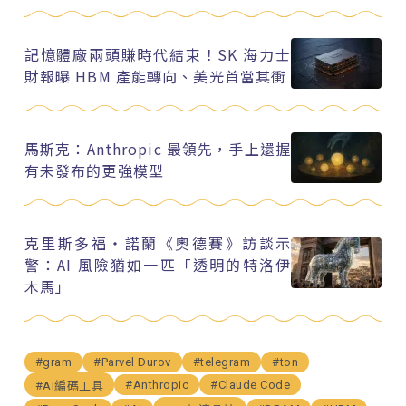
記憶體廠兩頭賺時代結束！SK 海力士
財報曝 HBM 產能轉向、美光首當其衝
馬斯克：Anthropic 最領先，手上還握
有未發布的更強模型
克里斯多福・諾蘭《奧德賽》訪談示
警：AI 風險猶如一匹「透明的特洛伊
木馬」
#gram
#Parvel Durov
#telegram
#ton
#Anthropic
#Claude Code
#AI編碼工具