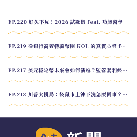
EP.220 好久不見！2026 試錄集 feat. 功能醫學營養師 美寶
EP.219 從銀行高管轉職幣圈 KOL 的真實心聲 feat.龜大
EP.217 美元穩定幣未來會如何演進？監管套利終將收斂？feat. 研究員 余哲安
EP.213 川普大攪局：袋鼠市上沖下洗怎麼回事？feat. Alvin