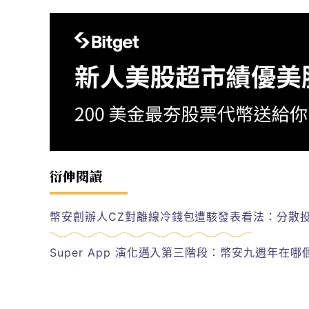
衍伸閱讀
幣安創辦人CZ對離線冷錢包遭駭發表看法：分散
Super App 演化邁入第三階段：幣安九週年在哪