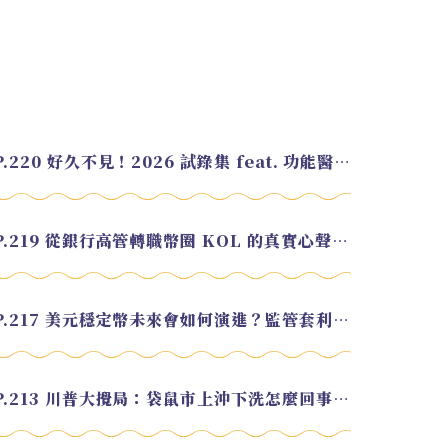
EP.220 好久不見！2026 試錄集 feat. 功能醫學營養師 美寶
EP.219 從銀行高管轉職幣圈 KOL 的真實心聲 feat.龜大
EP.217 美元穩定幣未來會如何演進？監管套利終將收斂？feat. 研究員 余哲安
EP.213 川普大攪局：袋鼠市上沖下洗怎麼回事？feat. Alvin