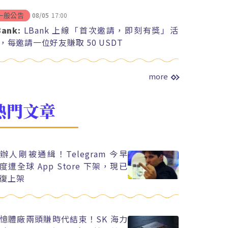
08/05
17:00
一般公告
Bank:
LBank 上線「首次邀請，即刻有獎」活
，每邀請一位好友賺取 50 USDT
more
熱門文章
辦人剛被通緝！Telegram 今早
度遭全球 App Store 下架，現已
復上架
憶體廠兩頭賺時代結束！SK 海力