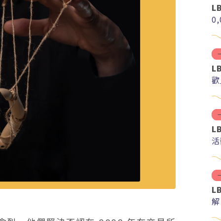
L
0
L
歡
L
活
L
解
分