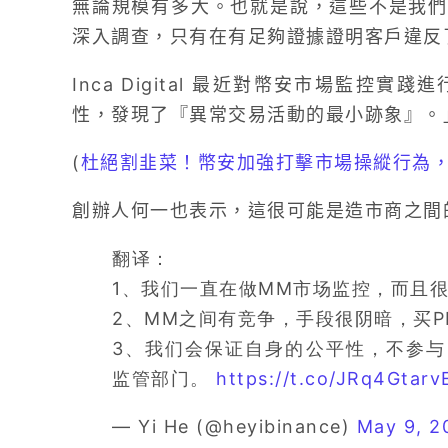
無論規模有多大。也就是說，這些不是我們
深入調查，只有在有足夠證據證明客戶違反
Inca Digital 最近對幣安市場監控
性，發現了『異常交易活動的最小跡象』。
(
杜絕割韭菜！幣安加強打擊市場操縱行為
創辦人何一也表示，這很可能是造市商之間
翻译：
1、我们一直在做MM市场监控，而且
2、MM之间有竞争，手段很阴暗，买P
3、我们会保证自身的公平性，不参与，
监管部门。
https://t.co/JRq4Gtarv
— Yi He (@heyibinance)
May 9, 2