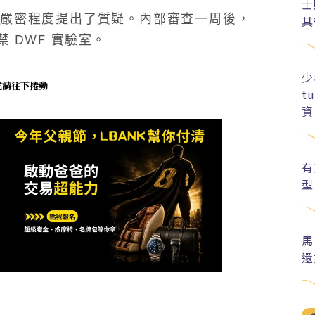
士
嚴密程度提出了質疑。內部審查一周後，
其
 DWF 實驗室。
少
未完請往下捲動
t
資
有
型
馬
還