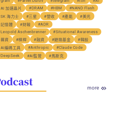
#gram
#Parvel Durov
#telegram
#ton
#AI
#DRAM
#HBM
#NAND Flash
#AI 加速晶片
#SK 海力士
#三星
#營收
#產能
#美光
#ADR
#記憶體
#財報
#Leopold Aschenbrenner
#Situational Awareness
#募資
#槓桿
#融資
#避險基金
#韓股
#Anthropic
#Claude Code
#AI編碼工具
#DeepSeek
#AI監管
#馬斯克
odcast
more