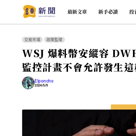
最新文章
新手必讀
投
交易市場
政策監理
WSJ 爆料幣安縱容 D
監控計畫不會允許發生這
Elponcho
2024/5/9