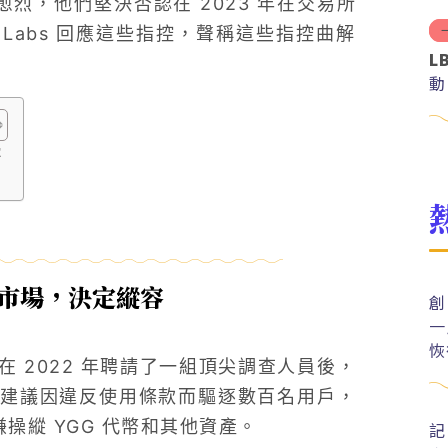
演愈烈，他們堅決否認在 2023 年在交易所
 Labs 回應這些指控，聲稱這些指控曲解
L
動
容
弄市場，決定縱容
創
一
恢
 2022 年聘請了一組頂尖調查人員後，
建議因違反使用條款而驅逐數百名用戶，
嫌操縱 YGG 代幣和其他資產。
記