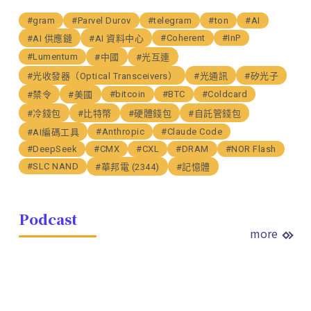
#gram
#Parvel Durov
#telegram
#ton
#AI
#Coherent
#InP
#AI 供應鏈
#AI 資料中心
#Lumentum
#中國
#光互連
#光收發器（Optical Transceivers）
#光通訊
#矽光子
#bitcoin
#BTC
#Coldcard
#禁令
#美國
#冷錢包
#比特幣
#硬體錢包
#自託管錢包
#Anthropic
#Claude Code
#AI編碼工具
#DeepSeek
#CMX
#CXL
#DRAM
#NOR Flash
#SLC NAND
#華邦電 (2344)
#記憶體
Podcast
more