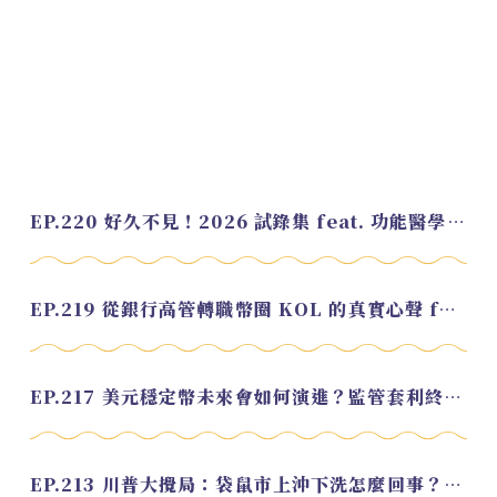
EP.220 好久不見！2026 試錄集 feat. 功能醫學營養師 美寶
EP.219 從銀行高管轉職幣圈 KOL 的真實心聲 feat.龜大
EP.217 美元穩定幣未來會如何演進？監管套利終將收斂？feat. 研究員 余哲安
EP.213 川普大攪局：袋鼠市上沖下洗怎麼回事？feat. Alvin