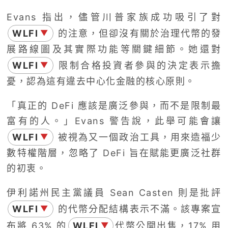
Evans 指出，儘管川普家族成功吸引了對
WLFI
的注意，但卻沒有關於治理代幣的發
▼
展路線圖及其實際功能等關鍵細節。她還對
WLFI
限制合格投資者參與的決定表示擔
▼
憂，認為這有違去中心化金融的核心原則。
「真正的 DeFi 應該是廣泛參與，而不是限制最
富有的人。」Evans 警告說，此舉可能會讓
WLFI
被視為又一個政治工具，用來造福少
▼
數特權階層，忽略了 DeFi 旨在賦能更廣泛社群
的初衷。
伊利諾州民主黨議員 Sean Casten 則是批評
WLFI
的代幣分配結構表示不滿。該專案宣
▼
布將 63% 的
WLFI
代幣公開出售，17% 用
▼