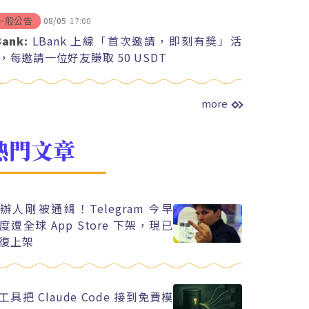
08/05
17:00
一般公告
Bank:
LBank 上線「首次邀請，即刻有獎」活
，每邀請一位好友賺取 50 USDT
more
熱門文章
辦人剛被通緝！Telegram 今早
度遭全球 App Store 下架，現已
復上架
工具把 Claude Code 接到免費模