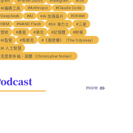
#gram
#Parvel Durov
#telegram
#ton
#Anthropic
#Claude Code
#AI編碼工具
#DeepSeek
#AI
#DRAM
#AI 加速晶片
#HBM
#NAND Flash
#SK 海力士
#三星
#營收
#產能
#美光
#記憶體
#財報
#AI監管
#馬斯克
#《奧德賽》（The Odyssey）
#AI 人工智慧
#克里斯多福・諾蘭（Christopher Nolan）
odcast
more