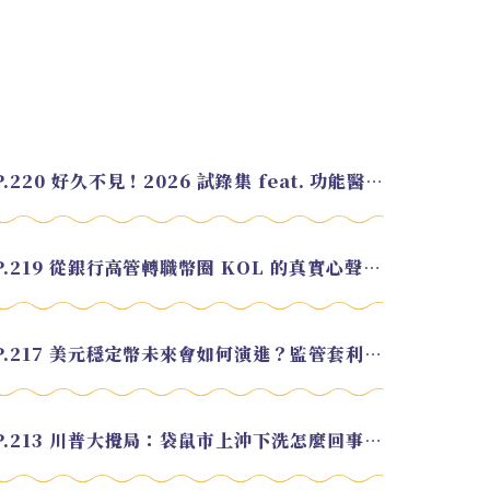
EP.220 好久不見！2026 試錄集 feat. 功能醫學營養師 美寶
EP.219 從銀行高管轉職幣圈 KOL 的真實心聲 feat.龜大
EP.217 美元穩定幣未來會如何演進？監管套利終將收斂？feat. 研究員 余哲安
EP.213 川普大攪局：袋鼠市上沖下洗怎麼回事？feat. Alvin