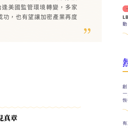
舉恰逢美國監管環境轉變，多家
L
成功，也有望讓加密產業再度
動
創
一
恢
年見真章
有