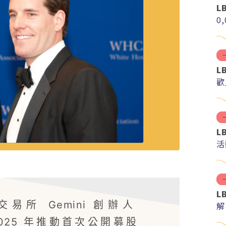
L
0
L
歡
L
活
L
所 Gemini 創辦人
解
分
 2025 年推動首次公開募股