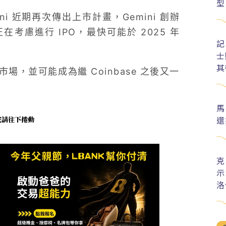
型
i 近期再次傳出上市計畫，Gemini 創辦
s 兄弟正在考慮進行 IPO，最快可能於 2025 年
記
士
其
市場，並可能成為繼 Coinbase 之後又一
馬
還
未完請往下捲動
克
示
洛