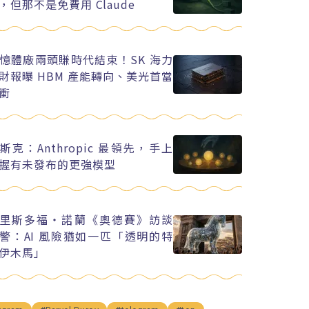
，但那不是免費用 Claude
憶體廠兩頭賺時代結束！SK 海力
財報曝 HBM 產能轉向、美光首當
衝
斯克：Anthropic 最領先，手上
握有未發布的更強模型
里斯多福・諾蘭《奧德賽》訪談
警：AI 風險猶如一匹「透明的特
伊木馬」