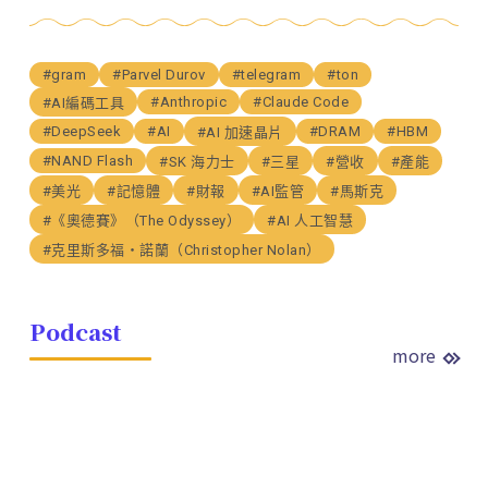
#gram
#Parvel Durov
#telegram
#ton
#Anthropic
#Claude Code
#AI編碼工具
#DeepSeek
#AI
#DRAM
#HBM
#AI 加速晶片
#NAND Flash
#SK 海力士
#三星
#營收
#產能
#美光
#記憶體
#財報
#AI監管
#馬斯克
#《奧德賽》（The Odyssey）
#AI 人工智慧
#克里斯多福・諾蘭（Christopher Nolan）
Podcast
more