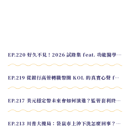
EP.220 好久不見！2026 試錄集 feat. 功能醫學營養師 美寶
EP.219 從銀行高管轉職幣圈 KOL 的真實心聲 feat.龜大
EP.217 美元穩定幣未來會如何演進？監管套利終將收斂？feat. 研究員 余哲安
EP.213 川普大攪局：袋鼠市上沖下洗怎麼回事？feat. Alvin