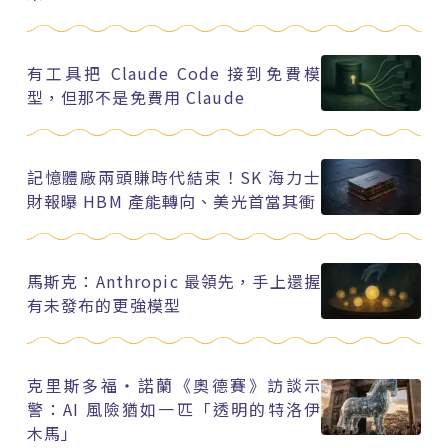
有工具把 Claude Code 接到免費模
型，但那不是免費用 Claude
記憶體廠兩頭賺時代結束！SK 海力士
財報曝 HBM 產能轉向、美光首當其衝
馬斯克：Anthropic 最領先，手上還握
有未發布的更強模型
克里斯多福・諾蘭《奧德賽》訪談示
警：AI 風險猶如一匹「透明的特洛伊
木馬」