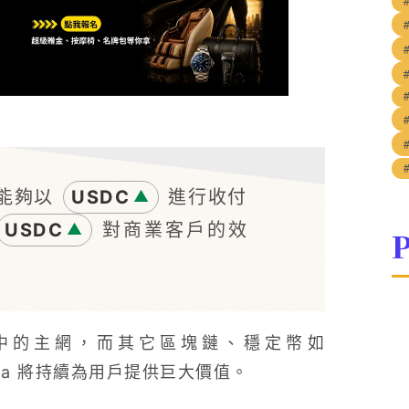
業能夠以
USDC
進行收付
▲
USDC
對商業客戶的效
▲
P
支付網路中的主網，而其它區塊鏈、穩定幣如
sa 將持續為用戶提供巨大價值。