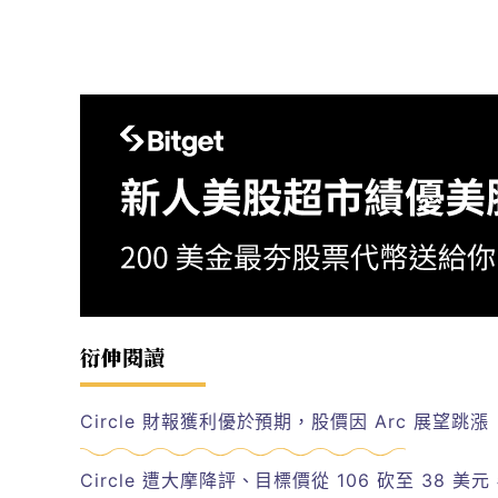
衍伸閱讀
Circle 財報獲利優於預期，股價因 Arc 展望跳漲
Circle 遭大摩降評、目標價從 106 砍至 38 美