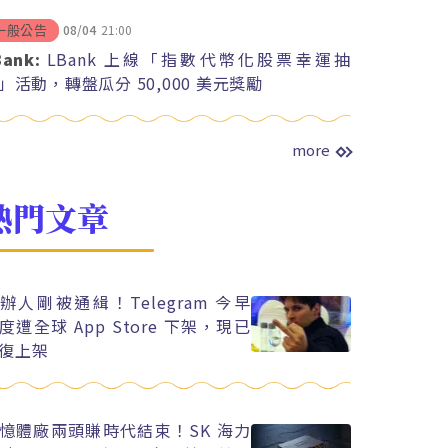
08/04
21:00
一般公告
Bank:
LBank 上線「指數代幣化股票幸運抽
」活動，轉盤瓜分 50,000 美元獎勵
more
熱門文章
辦人剛被通緝！Telegram 今早
度遭全球 App Store 下架，現已
復上架
憶體廠兩頭賺時代結束！SK 海力