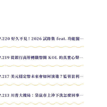
EP.220 好久不見！2026 試錄集 feat. 功能醫學營養師 美寶
EP.219 從銀行高管轉職幣圈 KOL 的真實心聲 feat.龜大
EP.217 美元穩定幣未來會如何演進？監管套利終將收斂？feat. 研究員 余哲安
EP.213 川普大攪局：袋鼠市上沖下洗怎麼回事？feat. Alvin