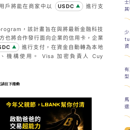
士
用戶將能在商家中以
USDC
進行支
▲
其
rack program，該計畫旨在與將最新金融科技
少
方也將合作發行面向企業的信用卡，企業
t
資
SDC
進行支付，在資金自動轉為本地
▲
機構使用。 Visa 加密負責人 Cuy
有
型
未完請往下捲動
馬
還