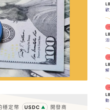
L
歡
L
活
L
解
分
L
動
大的穩定幣
USDC
開發商
▲