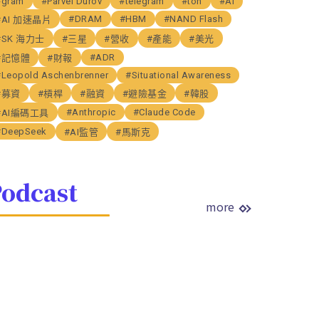
#gram
#Parvel Durov
#telegram
#ton
#AI
#DRAM
#HBM
#NAND Flash
#AI 加速晶片
#SK 海力士
#三星
#營收
#產能
#美光
#ADR
#記憶體
#財報
#Leopold Aschenbrenner
#Situational Awareness
#募資
#槓桿
#融資
#避險基金
#韓股
#Anthropic
#Claude Code
#AI編碼工具
#DeepSeek
#AI監管
#馬斯克
odcast
more