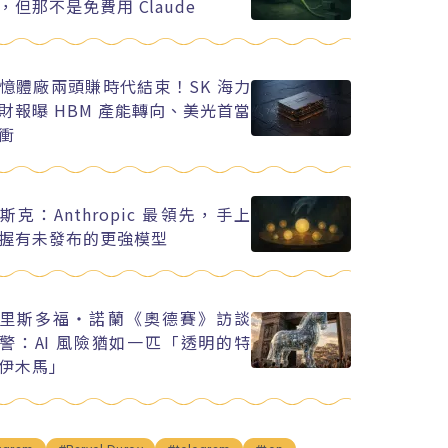
，但那不是免費用 Claude
憶體廠兩頭賺時代結束！SK 海力
財報曝 HBM 產能轉向、美光首當
衝
斯克：Anthropic 最領先，手上
握有未發布的更強模型
里斯多福・諾蘭《奧德賽》訪談
警：AI 風險猶如一匹「透明的特
伊木馬」