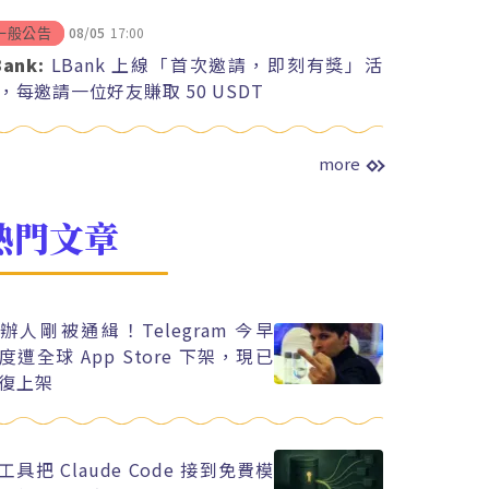
08/05
17:00
一般公告
Bank:
LBank 上線「首次邀請，即刻有獎」活
，每邀請一位好友賺取 50 USDT
more
熱門文章
辦人剛被通緝！Telegram 今早
度遭全球 App Store 下架，現已
復上架
工具把 Claude Code 接到免費模