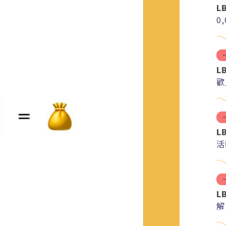
L
0
L
歡
L
活
L
解
分