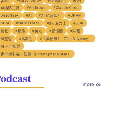
#gram
#Parvel Durov
#telegram
#ton
#Anthropic
#Claude Code
#AI編碼工具
#DeepSeek
#AI
#DRAM
#AI 加速晶片
#HBM
#NAND Flash
#SK 海力士
#三星
#營收
#產能
#美光
#記憶體
#財報
#AI監管
#馬斯克
#《奧德賽》（The Odyssey）
#AI 人工智慧
#克里斯多福・諾蘭（Christopher Nolan）
odcast
more