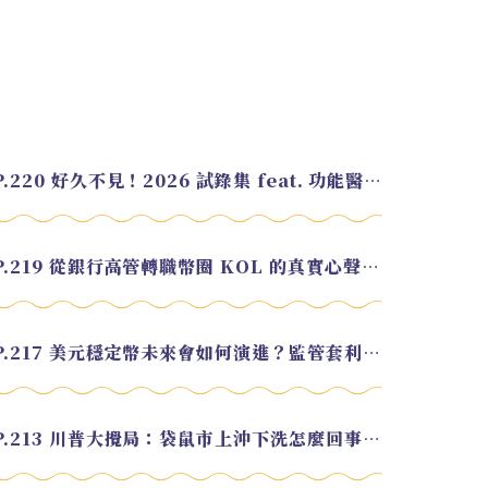
EP.220 好久不見！2026 試錄集 feat. 功能醫學營養師 美寶
EP.219 從銀行高管轉職幣圈 KOL 的真實心聲 feat.龜大
EP.217 美元穩定幣未來會如何演進？監管套利終將收斂？feat. 研究員 余哲安
EP.213 川普大攪局：袋鼠市上沖下洗怎麼回事？feat. Alvin