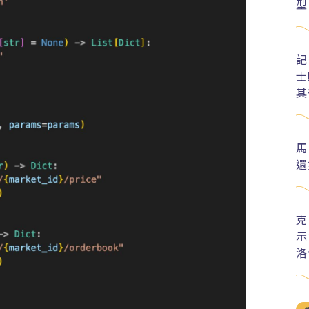
型
記
士
其
馬
還
克
示
洛