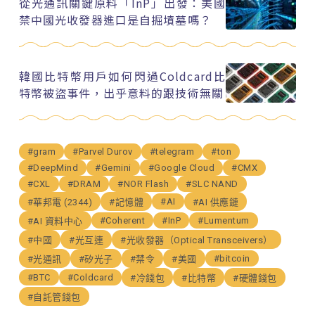
從光通訊關鍵原料「InP」出發：美國
禁中國光收發器進口是自掘墳墓嗎？
韓國比特幣用戶如何閃過Coldcard比
特幣被盜事件，出乎意料的跟技術無關
#gram
#Parvel Durov
#telegram
#ton
#DeepMind
#Gemini
#Google Cloud
#CMX
#CXL
#DRAM
#NOR Flash
#SLC NAND
#AI
#華邦電 (2344)
#記憶體
#AI 供應鏈
#Coherent
#InP
#Lumentum
#AI 資料中心
#中國
#光互連
#光收發器（Optical Transceivers）
#bitcoin
#光通訊
#矽光子
#禁令
#美國
#BTC
#Coldcard
#冷錢包
#比特幣
#硬體錢包
#自託管錢包