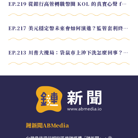
EP.219 從銀行高管轉職幣圈 KOL 的真實心聲 feat.龜大
EP.217 美元穩定幣未來會如何演進？監管套利終將收斂？feat. 研究員 余哲安
EP.213 川普大攪局：袋鼠市上沖下洗怎麼回事？feat. Alvin
鏈新聞ABMedia
台灣最值得信賴的區塊鏈媒體「鏈新聞」，我