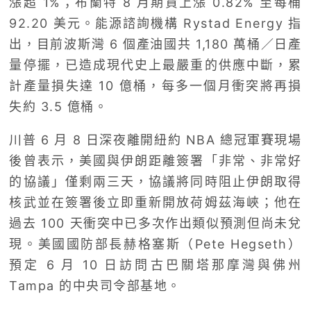
漲超 1%；布蘭特 8 月期貨上漲 0.82% 至每桶
92.20 美元。能源諮詢機構 Rystad Energy 指
出，目前波斯灣 6 個產油國共 1,180 萬桶／日產
量停擺，已造成現代史上最嚴重的供應中斷，累
計產量損失達 10 億桶，每多一個月衝突將再損
失約 3.5 億桶。
川普 6 月 8 日深夜離開紐約 NBA 總冠軍賽現場
後曾表示，美國與伊朗距離簽署「非常、非常好
的協議」僅剩兩三天，協議將同時阻止伊朗取得
核武並在簽署後立即重新開放荷姆茲海峽；他在
過去 100 天衝突中已多次作出類似預測但尚未兌
現。美國國防部長赫格塞斯（Pete Hegseth）
預定 6 月 10 日訪問古巴關塔那摩灣與佛州
Tampa 的中央司令部基地。