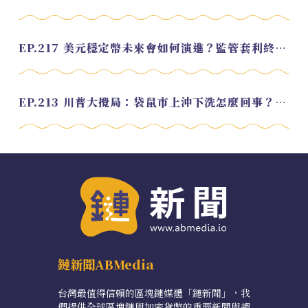
EP.217 美元穩定幣未來會如何演進？監管套利終將收斂？feat. 研究員 余哲安
EP.213 川普大攪局：袋鼠市上沖下洗怎麼回事？feat. Alvin
鏈新聞ABMedia
台灣最值得信賴的區塊鏈媒體「鏈新聞」，我
們提供全球區塊鏈與加密貨幣的重要新聞與趨