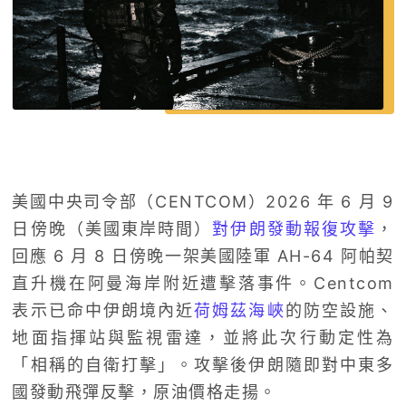
美國中央司令部（CENTCOM）2026 年 6 月 9
日傍晚（美國東岸時間）
對伊朗發動報復攻擊
，
回應 6 月 8 日傍晚一架美國陸軍 AH-64 阿帕契
直升機在阿曼海岸附近遭擊落事件。Centcom
表示已命中伊朗境內近
荷姆茲海峽
的防空設施、
地面指揮站與監視雷達，並將此次行動定性為
「相稱的自衛打擊」。攻擊後伊朗隨即對中東多
國發動飛彈反擊，原油價格走揚。