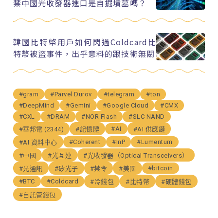
禁中國光收發器進口是自掘墳墓嗎？
韓國比特幣用戶如何閃過Coldcard比
特幣被盜事件，出乎意料的跟技術無關
#gram
#Parvel Durov
#telegram
#ton
#DeepMind
#Gemini
#Google Cloud
#CMX
#CXL
#DRAM
#NOR Flash
#SLC NAND
#AI
#華邦電 (2344)
#記憶體
#AI 供應鏈
#Coherent
#InP
#Lumentum
#AI 資料中心
#中國
#光互連
#光收發器（Optical Transceivers）
#bitcoin
#光通訊
#矽光子
#禁令
#美國
#BTC
#Coldcard
#冷錢包
#比特幣
#硬體錢包
#自託管錢包