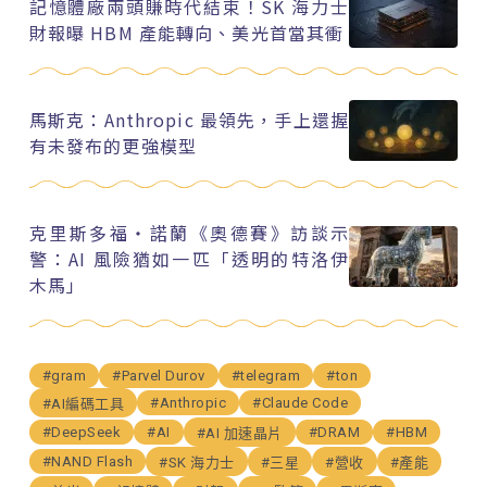
記憶體廠兩頭賺時代結束！SK 海力士
財報曝 HBM 產能轉向、美光首當其衝
馬斯克：Anthropic 最領先，手上還握
有未發布的更強模型
克里斯多福・諾蘭《奧德賽》訪談示
警：AI 風險猶如一匹「透明的特洛伊
木馬」
#gram
#Parvel Durov
#telegram
#ton
#Anthropic
#Claude Code
#AI編碼工具
#DeepSeek
#AI
#DRAM
#HBM
#AI 加速晶片
#NAND Flash
#SK 海力士
#三星
#營收
#產能