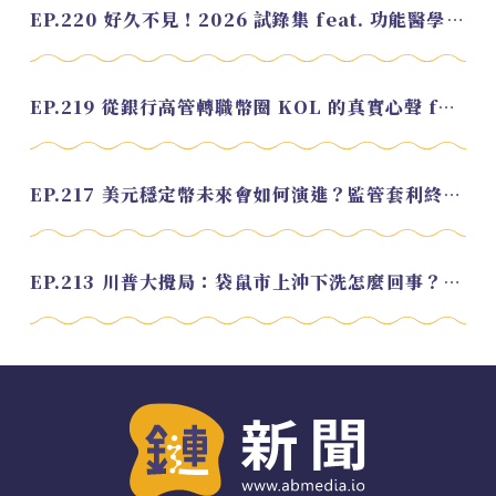
EP.220 好久不見！2026 試錄集 feat. 功能醫學營養師 美寶
EP.219 從銀行高管轉職幣圈 KOL 的真實心聲 feat.龜大
EP.217 美元穩定幣未來會如何演進？監管套利終將收斂？feat. 研究員 余哲安
EP.213 川普大攪局：袋鼠市上沖下洗怎麼回事？feat. Alvin