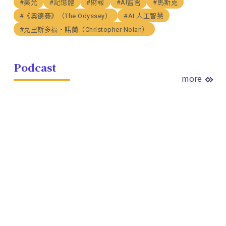
#美光
#記憶體
#財報
#AI監管
#馬斯克
#《奧德賽》（The Odyssey）
#AI 人工智慧
#克里斯多福・諾蘭（Christopher Nolan）
Podcast
more