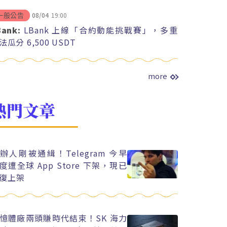
08/04
19:00
一般公告
Bank:
LBank 上線「合約動能挑戰賽」，多重
法瓜分 6,500 USDT
more
熱門文章
辦人剛被通緝！Telegram 今早
度遭全球 App Store 下架，現已
復上架
憶體廠兩頭賺時代結束！SK 海力