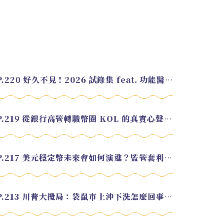
EP.220 好久不見！2026 試錄集 feat. 功能醫學營養師 美寶
EP.219 從銀行高管轉職幣圈 KOL 的真實心聲 feat.龜大
EP.217 美元穩定幣未來會如何演進？監管套利終將收斂？feat. 研究員 余哲安
EP.213 川普大攪局：袋鼠市上沖下洗怎麼回事？feat. Alvin