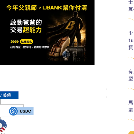
士
其
少
t
資
有
型
馬
還