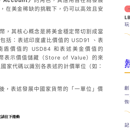
 Account）
的角色，其應用旨在為發展
，在美金稀缺的挑戰下，仍可以高效且安
L
玩
造單位幣，其核心概念是將美金穩定幣切割成當
括：表述印度盧比價值的 USD91 、表
南盾價值的 USD84 和表述美金價值的
價值儲藏（Store of Value）的來
，再以國家代碼以識別各表述的計價單位（如：
創
割後，表述發展中國家貨幣的「一單位」價
一
恢
未完請往下捲動
記