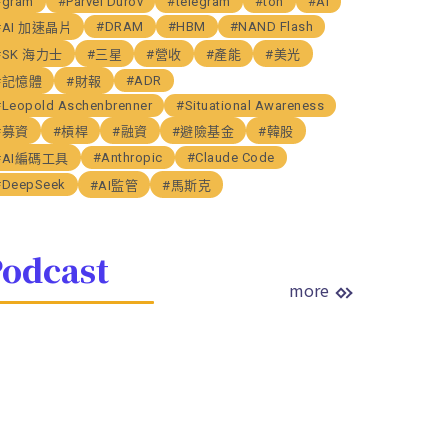
#gram
#Parvel Durov
#telegram
#ton
#AI
#DRAM
#HBM
#NAND Flash
#AI 加速晶片
#SK 海力士
#三星
#營收
#產能
#美光
#ADR
#記憶體
#財報
#Leopold Aschenbrenner
#Situational Awareness
#募資
#槓桿
#融資
#避險基金
#韓股
#Anthropic
#Claude Code
#AI編碼工具
#DeepSeek
#AI監管
#馬斯克
odcast
more