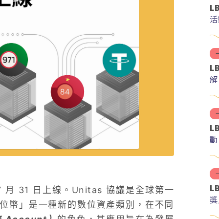
L
活
L
解
分
L
動
L
7 月 31 日上線。Unitas 協議是全球第一
獎
「單位幣」是一種新的數位資產類別，在不同