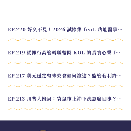
EP.220 好久不見！2026 試錄集 feat. 功能醫學營養師 美寶
EP.219 從銀行高管轉職幣圈 KOL 的真實心聲 feat.龜大
EP.217 美元穩定幣未來會如何演進？監管套利終將收斂？feat. 研究員 余哲安
EP.213 川普大攪局：袋鼠市上沖下洗怎麼回事？feat. Alvin