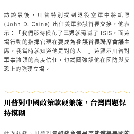
訪談最後，川普特別提到退役空軍中將凱恩
(John D. Caine) 出任美軍參謀首長交接，他表
示：「我們那時候花了
三週
就殲滅了 ISIS，而這
場行動的指揮官現在要成為
參謀首長聯席會議主
席
，我當時就知道他是對的人！」這顯示川普對
軍事將領的高度信任，也試圖強調他在國防與反
恐上的強硬立場。
川普對中國政策軟硬兼施，台灣問題保
持模糊
此次訪談，川普刻意
避談台灣是否能獲得美國的