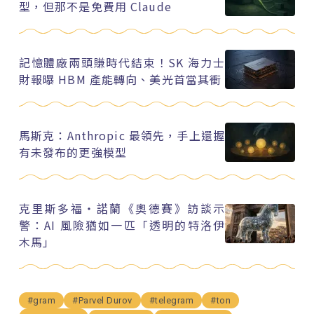
型，但那不是免費用 Claude
記憶體廠兩頭賺時代結束！SK 海力士
財報曝 HBM 產能轉向、美光首當其衝
馬斯克：Anthropic 最領先，手上還握
有未發布的更強模型
克里斯多福・諾蘭《奧德賽》訪談示
警：AI 風險猶如一匹「透明的特洛伊
木馬」
#gram
#Parvel Durov
#telegram
#ton