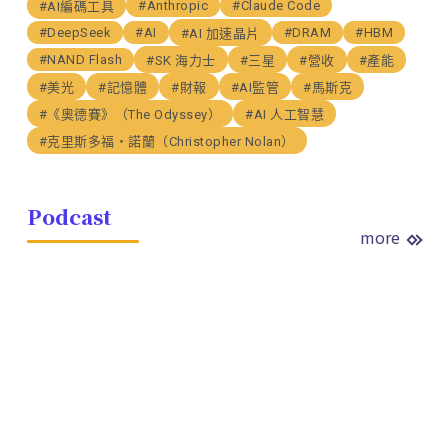
#Anthropic
#Claude Code
#AI編碼工具
#DeepSeek
#AI
#DRAM
#HBM
#AI 加速晶片
#NAND Flash
#SK 海力士
#三星
#營收
#產能
#美光
#記憶體
#財報
#AI監管
#馬斯克
#《奧德賽》（The Odyssey）
#AI 人工智慧
#克里斯多福・諾蘭（Christopher Nolan）
Podcast
more