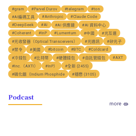
#gram
#Parvel Durov
#telegram
#ton
#Anthropic
#Claude Code
#AI編碼工具
#DeepSeek
#AI
#AI 供應鏈
#AI 資料中心
#Coherent
#InP
#Lumentum
#中國
#光互連
#光收發器（Optical Transceivers）
#光通訊
#矽光子
#bitcoin
#BTC
#Coldcard
#禁令
#美國
#AXT
#冷錢包
#比特幣
#硬體錢包
#自託管錢包
#Inc.（AXTI）
#InP）
#全新 (2455)
#磷化銦（Indium Phosphide
#穩懋 (3105)
Podcast
more