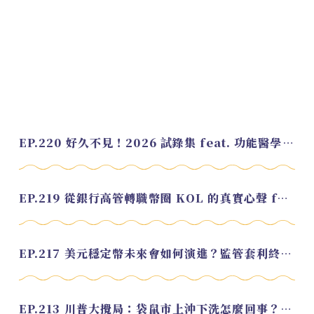
EP.220 好久不見！2026 試錄集 feat. 功能醫學營養師 美寶
EP.219 從銀行高管轉職幣圈 KOL 的真實心聲 feat.龜大
EP.217 美元穩定幣未來會如何演進？監管套利終將收斂？feat. 研究員 余哲安
EP.213 川普大攪局：袋鼠市上沖下洗怎麼回事？feat. Alvin