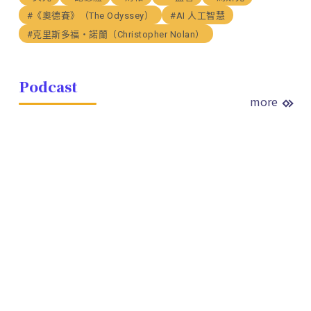
#《奧德賽》（The Odyssey）
#AI 人工智慧
#克里斯多福・諾蘭（Christopher Nolan）
Podcast
more