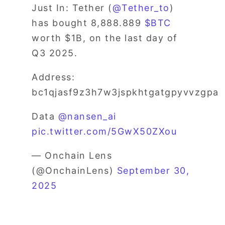
Just In: Tether (
@Tether_to
)
has bought 8,888.889
$BTC
worth $1B, on the last day of
Q3 2025.
Address:
bc1qjasf9z3h7w3jspkhtgatgpyvvzgpa
Data
@nansen_ai
pic.twitter.com/5GwX50ZXou
— Onchain Lens
(@OnchainLens)
September 30,
2025