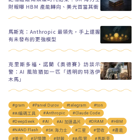
財報曝 HBM 產能轉向、美光首當其衝
馬斯克：Anthropic 最領先，手上還握
有未發布的更強模型
克里斯多福・諾蘭《奧德賽》訪談示
警：AI 風險猶如一匹「透明的特洛伊
木馬」
#gram
#Parvel Durov
#telegram
#ton
#Anthropic
#Claude Code
#AI編碼工具
#DeepSeek
#AI
#DRAM
#HBM
#AI 加速晶片
#NAND Flash
#SK 海力士
#三星
#營收
#產能
#美光
#記憶體
#財報
#AI監管
#馬斯克