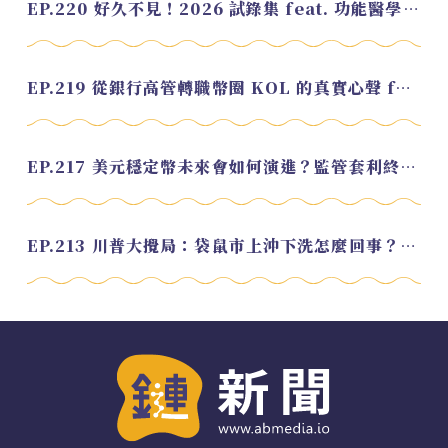
EP.220 好久不見！2026 試錄集 feat. 功能醫學營養師 美寶
EP.219 從銀行高管轉職幣圈 KOL 的真實心聲 feat.龜大
EP.217 美元穩定幣未來會如何演進？監管套利終將收斂？feat. 研究員 余哲安
EP.213 川普大攪局：袋鼠市上沖下洗怎麼回事？feat. Alvin