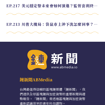
EP.217 美元穩定幣未來會如何演進？監管套利終將收斂？feat. 研究員 余哲安
EP.213 川普大攪局：袋鼠市上沖下洗怎麼回事？feat. Alvin
鏈新聞ABMedia
台灣最值得信賴的區塊鏈媒體「鏈新聞」，我
們提供全球區塊鏈與加密貨幣的重要新聞與趨
勢報告。「鏈新聞」是透過區塊鏈與加密貨幣
重新認識世界的青年科技讀物。