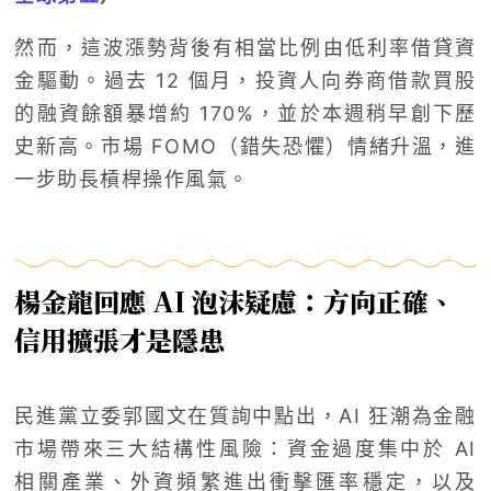
然而，這波漲勢背後有相當比例由低利率借貸資
金驅動。過去 12 個月，投資人向券商借款買股
的融資餘額暴增約 170%，並於本週稍早創下歷
史新高。市場 FOMO（錯失恐懼）情緒升溫，進
一步助長槓桿操作風氣。
楊金龍回應 AI 泡沫疑慮：方向正確、
信用擴張才是隱患
民進黨立委郭國文在質詢中點出，AI 狂潮為金融
市場帶來三大結構性風險：資金過度集中於 AI
相關產業、外資頻繁進出衝擊匯率穩定，以及