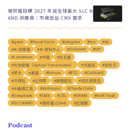
華邦電目標 2027 年成全球最大 SLC N
AND 供應商：市場低估 CMX 需求
#gram
#Parvel Durov
#telegram
#ton
#AI
#Coherent
#InP
#AI 供應鏈
#AI 資料中心
#Lumentum
#中國
#光互連
#光收發器（Optical Transceivers）
#光通訊
#矽光子
#bitcoin
#BTC
#Coldcard
#禁令
#美國
#冷錢包
#比特幣
#硬體錢包
#自託管錢包
#Anthropic
#Claude Code
#AI編碼工具
#DeepSeek
#CMX
#CXL
#DRAM
#NOR Flash
#SLC NAND
#華邦電 (2344)
#記憶體
Podcast