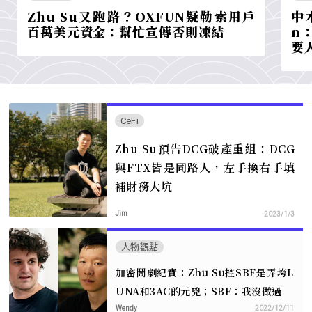
Zhu Su又跑路？OXFUN疑勒索用戶
中
百萬美元資金：幫忙宣傳否則凍結
n
要
CeFi
Zhu Su預告DCG破產重組：DCG
與FTX皆是同路人，左手換右手填
補財務大坑
Jim
2023/1/3
人物觀點
加密鬧劇紀實：Zhu Su控SBF是弄垮L
UNA和3AC的元兇；SBF：我沒做過
Wendy
2022/12/11