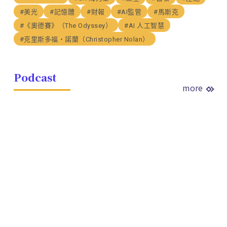
#美光
#記憶體
#財報
#AI監管
#馬斯克
#《奧德賽》（The Odyssey）
#AI 人工智慧
#克里斯多福・諾蘭（Christopher Nolan）
Podcast
more