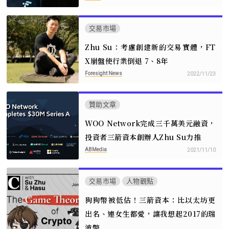
交易市場
Zhu Su：考慮創建新的交易實體，FT
X崩盤使行業倒退 7、8年
Foresight News
2022/11/23
贊助文章
WOO Network完成三千萬美元融資，
投資者三箭資本創辦人Zhu Su力推
ABMedia
2021/11/10
交易市場
人物觀點
狗狗幣被低估！三箭資本：比以太坊更
出名、連女生都愛，讓我想起2017的瑞
波幣