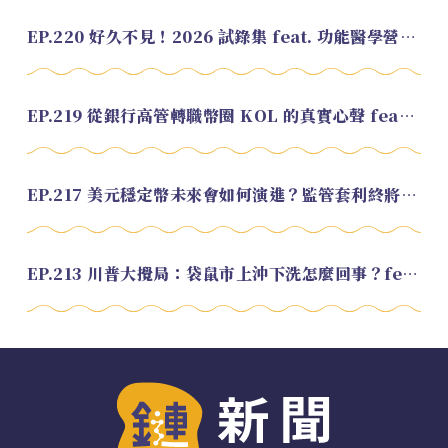
EP.220 好久不見！2026 試錄集 feat. 功能醫學營養師 美寶
EP.219 從銀行高管轉職幣圈 KOL 的真實心聲 feat.龜大
EP.217 美元穩定幣未來會如何演進？監管套利終將收斂？feat. 研究員 余哲安
EP.213 川普大攪局：袋鼠市上沖下洗怎麼回事？feat. Alvin