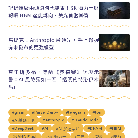
記憶體廠兩頭賺時代結束！SK 海力士財
報曝 HBM 產能轉向、美光首當其衝
馬斯克：Anthropic 最領先，手上還握
有未發布的更強模型
克里斯多福・諾蘭《奧德賽》訪談示
警：AI 風險猶如一匹「透明的特洛伊木
馬」
#gram
#Parvel Durov
#telegram
#ton
#Anthropic
#Claude Code
#AI編碼工具
#DeepSeek
#AI
#DRAM
#HBM
#AI 加速晶片
#NAND Flash
#SK 海力士
#三星
#營收
#產能