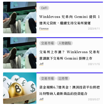
CeFi
Winklevoss 兄弟向 Gemini 提供 1
億美元貸款，繼續支持交易所營運
Florence
2023/4/11
交易市場
人物觀點
交易所上市潮？ Winklevoss 兄弟有
意讓旗下交易所 Gemini 掛牌上市
Jeff
2021/1/15
交易市場
比特幣
資金規模6.7億美金！澳洲投資平台將把
比特幣納入最新商品的投資組合
Jeff
2020/5/27