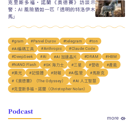
克里斯多福・諾蘭《奧德賽》訪談示
警：AI 風險猶如一匹「透明的特洛伊木
馬」
#gram
#Parvel Durov
#telegram
#ton
#Anthropic
#Claude Code
#AI編碼工具
#DeepSeek
#AI
#DRAM
#HBM
#AI 加速晶片
#NAND Flash
#SK 海力士
#三星
#營收
#產能
#美光
#記憶體
#財報
#AI監管
#馬斯克
#《奧德賽》（The Odyssey）
#AI 人工智慧
#克里斯多福・諾蘭（Christopher Nolan）
Podcast
more