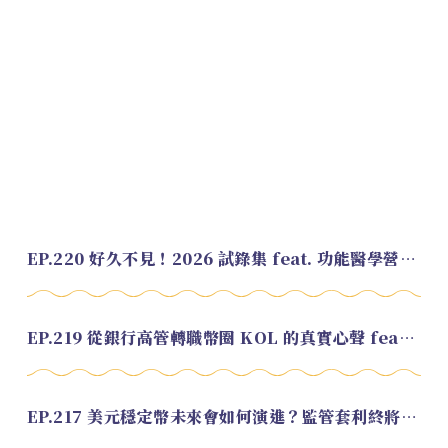
EP.220 好久不見！2026 試錄集 feat. 功能醫學營養師 美寶
EP.219 從銀行高管轉職幣圈 KOL 的真實心聲 feat.龜大
EP.217 美元穩定幣未來會如何演進？監管套利終將收斂？feat. 研究員 余哲安