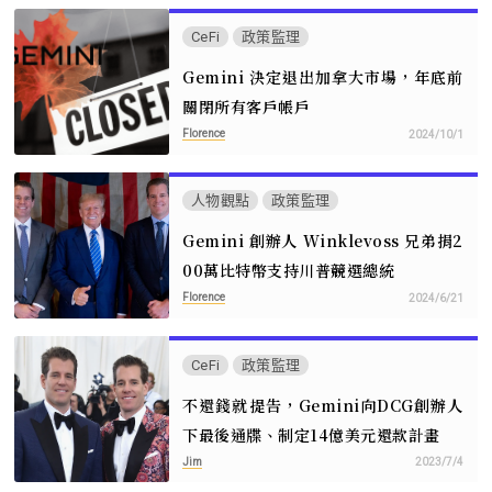
CeFi
政策監理
Gemini 決定退出加拿大市場，年底前
關閉所有客戶帳戶
Florence
2024/10/1
人物觀點
政策監理
Gemini 創辦人 Winklevoss 兄弟捐2
00萬比特幣支持川普競選總統
Florence
2024/6/21
CeFi
政策監理
不還錢就提告，Gemini向DCG創辦人
下最後通牒、制定14億美元還款計畫
Jim
2023/7/4