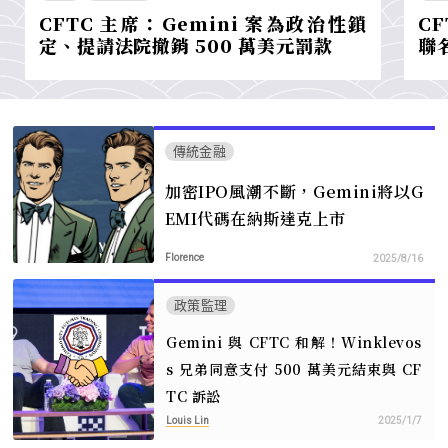
CFTC 主席：Gemini 案為政治性鎖
C
定、提請法院撤銷 500 萬美元罰款
聯
傳統金融
加密IPO風潮不斷，Gemini將以G
EMI代碼在納斯達克上市
Florence
2025/8/16
政策監理
Gemini 與 CFTC 和解！Winklevos
s 兄弟同意支付 500 萬美元結束與 CF
TC 訴訟
Louis Lin
2025/1/7