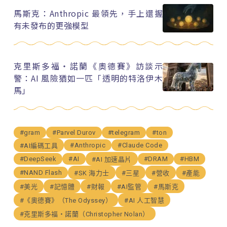
馬斯克：Anthropic 最領先，手上還握
有未發布的更強模型
克里斯多福・諾蘭《奧德賽》訪談示
警：AI 風險猶如一匹「透明的特洛伊木
馬」
#gram
#Parvel Durov
#telegram
#ton
#Anthropic
#Claude Code
#AI編碼工具
#DeepSeek
#AI
#DRAM
#HBM
#AI 加速晶片
#NAND Flash
#SK 海力士
#三星
#營收
#產能
#美光
#記憶體
#財報
#AI監管
#馬斯克
#《奧德賽》（The Odyssey）
#AI 人工智慧
#克里斯多福・諾蘭（Christopher Nolan）