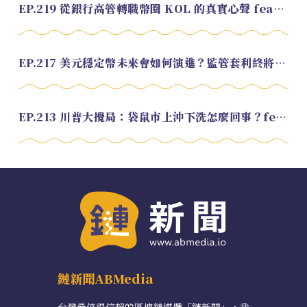
EP.219 從銀行高管轉職幣圈 KOL 的真實心聲 feat.龜大
EP.217 美元穩定幣未來會如何演進？監管套利終將收斂？feat. 研究員 余哲安
EP.213 川普大攪局：袋鼠市上沖下洗怎麼回事？feat. Alvin
鏈新聞ABMedia