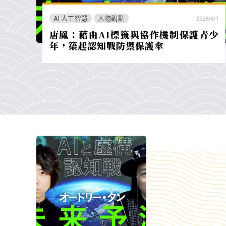
AI 人工智慧
人物觀點
2026/4/1
唐鳳：藉由AI標籤與協作機制保護青少
年，築起認知戰防禦保護傘