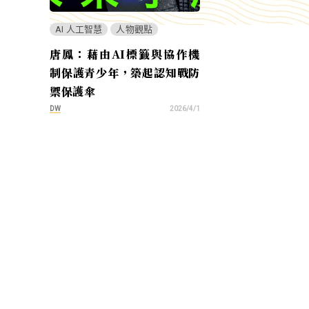
AI 人工智慧
人物觀點
唐鳳：藉由AI標籤與協作機
制保護青少年，築起認知戰防
禦保護傘
DW
2026/4/1