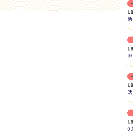
L
動
L
聯
L
活
L
0