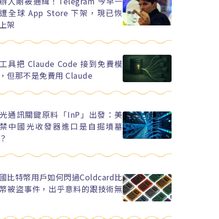
辦人剛被通緝！Telegram 今早一
遭全球 App Store 下架，現已恢
上架
工具把 Claude Code 接到免費模
，但那不是免費用 Claude
光通訊關鍵原料「InP」出發：美
禁中國光收發器進口是自掘墳墓
？
國比特幣用戶如何閃過Coldcard比
幣被盜事件，出乎意料的跟技術無