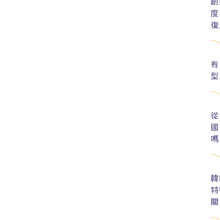
創
度
復
有
型
從
國
嗎
韓
特
關