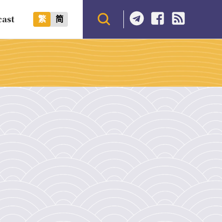
cast
繁
简