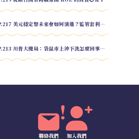
EP.217 美元穩定幣未來會如何演進？監管套利終將收斂？feat. 研究員 余哲安
EP.213 川普大攪局：袋鼠市上沖下洗怎麼回事？feat. Alvin
聯絡我們
加入我們