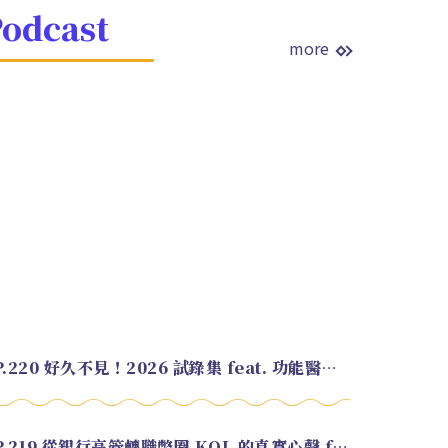
odcast
more
EP.220 好久不見！2026 試錄集 feat. 功能醫學營養師 美寶
EP.219 從銀行高管轉職幣圈 KOL 的真實心聲 feat.龜大