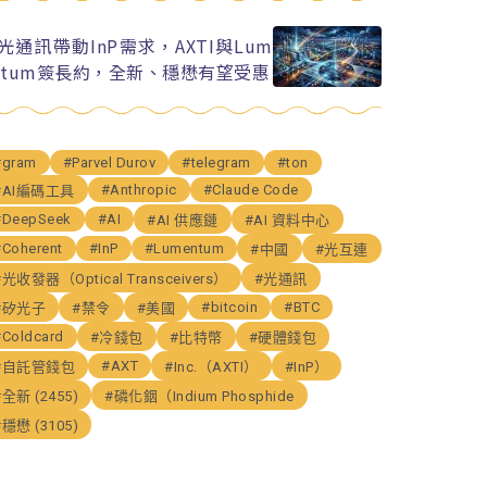
I光通訊帶動InP需求，AXTI與Lum
ntum簽長約，全新、穩懋有望受惠
#gram
#Parvel Durov
#telegram
#ton
#Anthropic
#Claude Code
#AI編碼工具
#DeepSeek
#AI
#AI 供應鏈
#AI 資料中心
#Coherent
#InP
#Lumentum
#中國
#光互連
#光收發器（Optical Transceivers）
#光通訊
#bitcoin
#BTC
#矽光子
#禁令
#美國
#Coldcard
#冷錢包
#比特幣
#硬體錢包
#AXT
#自託管錢包
#Inc.（AXTI）
#InP）
#全新 (2455)
#磷化銦（Indium Phosphide
#穩懋 (3105)