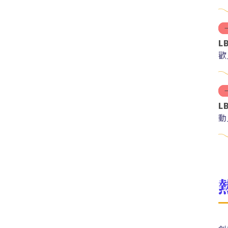
L
歡
L
動