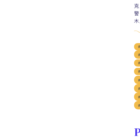
克
警
木
P