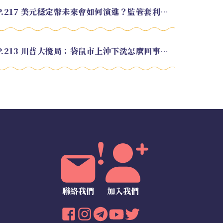
EP.217 美元穩定幣未來會如何演進？監管套利終將收斂？feat. 研究員 余哲安
EP.213 川普大攪局：袋鼠市上沖下洗怎麼回事？feat. Alvin
聯絡我們
加入我們