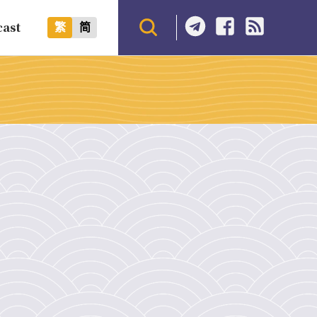
cast
繁
简