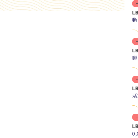
L
動
L
聯
L
活
L
0