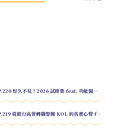
EP.220 好久不見！2026 試錄集 feat. 功能醫學營養師 美寶
EP.219 從銀行高管轉職幣圈 KOL 的真實心聲 feat.龜大