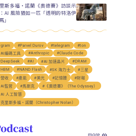
里斯多福・諾蘭《奧德賽》訪談示
：AI 風險猶如一匹「透明的特洛伊
馬」
#gram
#Parvel Durov
#telegram
#ton
#Anthropic
#Claude Code
#AI編碼工具
#DeepSeek
#AI
#DRAM
#AI 加速晶片
#HBM
#NAND Flash
#SK 海力士
#三星
#營收
#產能
#美光
#記憶體
#財報
#AI監管
#馬斯克
#《奧德賽》（The Odyssey）
#AI 人工智慧
#克里斯多福・諾蘭（Christopher Nolan）
odcast
more