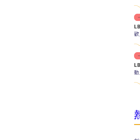
L
歡
L
動