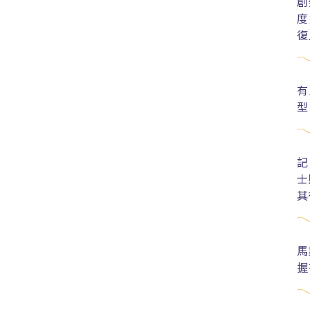
創
度
復
有
型
記
士
其
馬
握