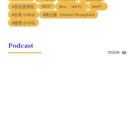
#AXT
#自託管錢包
#Inc.（AXTI）
#InP）
#全新 (2455)
#磷化銦（Indium Phosphide
#穩懋 (3105)
Podcast
more