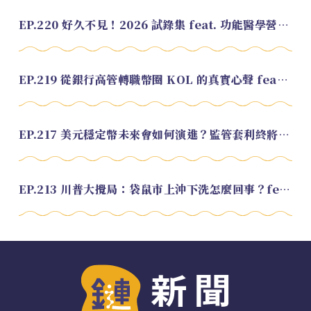
EP.220 好久不見！2026 試錄集 feat. 功能醫學營養師 美寶
EP.219 從銀行高管轉職幣圈 KOL 的真實心聲 feat.龜大
EP.217 美元穩定幣未來會如何演進？監管套利終將收斂？feat. 研究員 余哲安
EP.213 川普大攪局：袋鼠市上沖下洗怎麼回事？feat. Alvin