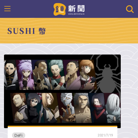
SUSHI 幣
DeFi
2021/7/19