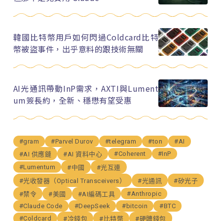
韓國比特幣用戶如何閃過Coldcard比特
幣被盜事件，出乎意料的跟技術無關
AI光通訊帶動InP需求，AXTI與Lument
um簽長約，全新、穩懋有望受惠
#gram
#Parvel Durov
#telegram
#ton
#AI
#Coherent
#InP
#AI 供應鏈
#AI 資料中心
#Lumentum
#中國
#光互連
#光收發器（Optical Transceivers）
#光通訊
#矽光子
#Anthropic
#禁令
#美國
#AI編碼工具
#Claude Code
#DeepSeek
#bitcoin
#BTC
#Coldcard
#冷錢包
#比特幣
#硬體錢包