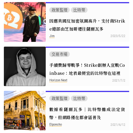
政策監理
比特幣
因應美國反加密氛圍高升，支付商Strik
e總部由芝加哥遷往薩爾瓦多
Jim
2023/5/22
交易市場
手續費歸零戰爭！Strike創辦人宣戰Co
inbase：地表最便宜的比特幣在這裡
Horizon Next
2021/7/2
政策監理
比特幣
數據看薩爾瓦多｜比特幣雖成法定貨
幣，但網路僅在都會區普及
Elponcho
2021/6/12