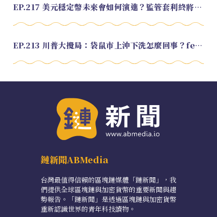
EP.217 美元穩定幣未來會如何演進？監管套利終將收斂？feat. 研究員 余哲安
EP.213 川普大攪局：袋鼠市上沖下洗怎麼回事？feat. Alvin
鏈新聞ABMedia
台灣最值得信賴的區塊鏈媒體「鏈新聞」，我
們提供全球區塊鏈與加密貨幣的重要新聞與趨
勢報告。「鏈新聞」是透過區塊鏈與加密貨幣
重新認識世界的青年科技讀物。