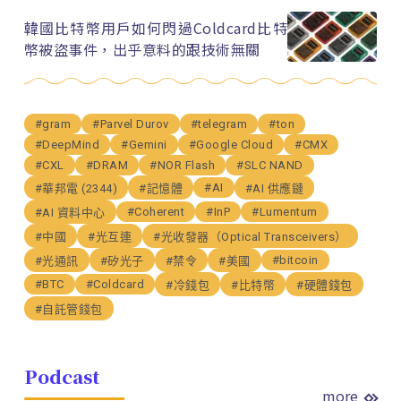
韓國比特幣用戶如何閃過Coldcard比特
幣被盜事件，出乎意料的跟技術無關
#gram
#Parvel Durov
#telegram
#ton
#DeepMind
#Gemini
#Google Cloud
#CMX
#CXL
#DRAM
#NOR Flash
#SLC NAND
#AI
#華邦電 (2344)
#記憶體
#AI 供應鏈
#Coherent
#InP
#Lumentum
#AI 資料中心
#中國
#光互連
#光收發器（Optical Transceivers）
#bitcoin
#光通訊
#矽光子
#禁令
#美國
#BTC
#Coldcard
#冷錢包
#比特幣
#硬體錢包
#自託管錢包
Podcast
more