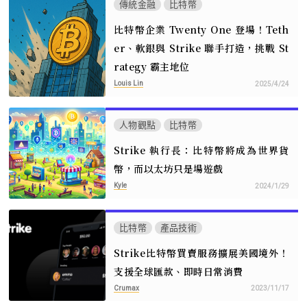
傳統金融
比特幣
比特幣企業 Twenty One 登場！Teth
er、軟銀與 Strike 聯手打造，挑戰 St
rategy 霸主地位
Louis Lin
2025/4/24
人物觀點
比特幣
Strike 執行長：比特幣將成為世界貨
幣，而以太坊只是場遊戲
Kyle
2024/1/29
比特幣
產品技術
Strike比特幣買賣服務擴展美國境外！
支援全球匯款、即時日常消費
Crumax
2023/11/17