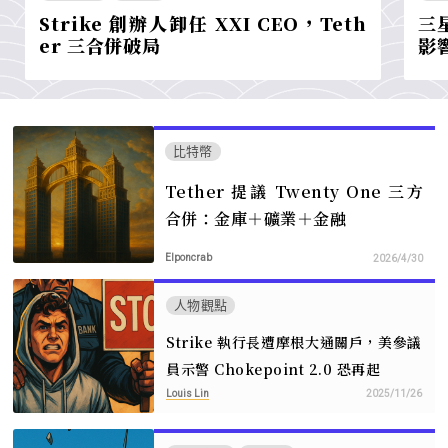
Strike 創辦人卸任 XXI CEO，Teth
三
er 三合併破局
影
比特幣
Tether 提議 Twenty One 三方
合併：金庫＋礦業＋金融
Elponcrab
2026/4/30
人物觀點
Strike 執行長遭摩根大通關戶，美參議
員示警 Chokepoint 2.0 恐再起
Louis Lin
2025/11/26