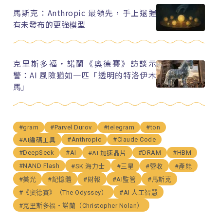
馬斯克：Anthropic 最領先，手上還握
有未發布的更強模型
克里斯多福・諾蘭《奧德賽》訪談示
警：AI 風險猶如一匹「透明的特洛伊木
馬」
#gram
#Parvel Durov
#telegram
#ton
#Anthropic
#Claude Code
#AI編碼工具
#DeepSeek
#AI
#DRAM
#HBM
#AI 加速晶片
#NAND Flash
#SK 海力士
#三星
#營收
#產能
#美光
#記憶體
#財報
#AI監管
#馬斯克
#《奧德賽》（The Odyssey）
#AI 人工智慧
#克里斯多福・諾蘭（Christopher Nolan）