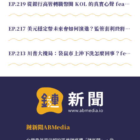
EP.219 從銀行高管轉職幣圈 KOL 的真實心聲 feat.龜大
EP.217 美元穩定幣未來會如何演進？監管套利終將收斂？feat. 研究員 余哲安
EP.213 川普大攪局：袋鼠市上沖下洗怎麼回事？feat. Alvin
鏈新聞ABMedia