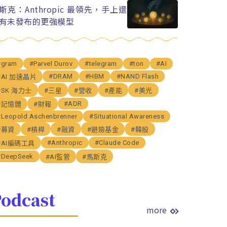
斯克：Anthropic 最領先，手上還
有未發布的更強模型
#gram
#Parvel Durov
#telegram
#ton
#AI
#DRAM
#HBM
#NAND Flash
#AI 加速晶片
#SK 海力士
#三星
#營收
#產能
#美光
#ADR
#記憶體
#財報
#Leopold Aschenbrenner
#Situational Awareness
#募資
#槓桿
#融資
#避險基金
#韓股
#Anthropic
#Claude Code
#AI編碼工具
#DeepSeek
#AI監管
#馬斯克
odcast
more