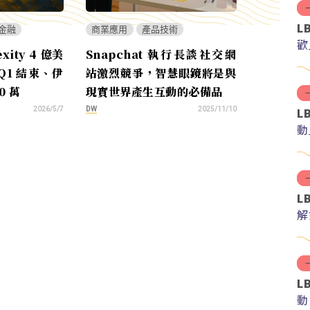
L
金融
商業應用
產品技術
歡
exity 4 億美
Snapchat 執行長談社交網
 Q1 結束、伊
站激烈競爭，智慧眼鏡將是與
0 萬
現實世界產生互動的必備品
L
DW
2026/5/7
2025/11/10
動
L
解
紅
L
動