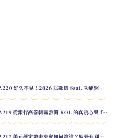
EP.220 好久不見！2026 試錄集 feat. 功能醫學營養師 美寶
EP.219 從銀行高管轉職幣圈 KOL 的真實心聲 feat.龜大
EP.217 美元穩定幣未來會如何演進？監管套利終將收斂？feat. 研究員 余哲安