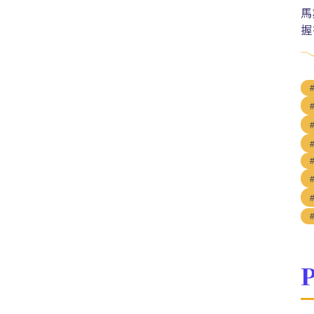
馬
握
P