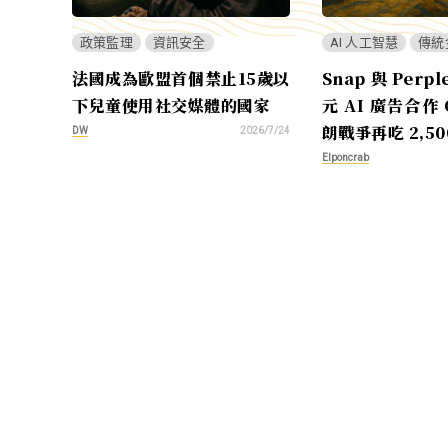
政策監理
資訊安全
AI 人工智慧
傳統
法國成為歐盟首個禁止15歲以
Snap 與 Perpl
下兒童使用社交媒體的國家
元 AI 廣告合作
朗戰爭再吃 2,50
DW
2026/7/24
Elponcrab