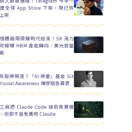
辦人剛被通緝！Telegram 今早一
遭全球 App Store 下架，現已恢
上架
憶體廠兩頭賺時代結束！SK 海力
財報曝 HBM 產能轉向、美光首當
衝
年股神殞落？「AI 神童」基金 Sit
ational Awareness 傳慘賠急募資
工具把 Claude Code 接到免費模
，但那不是免費用 Claude