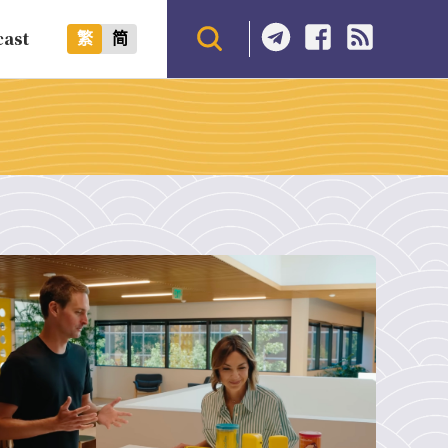
cast
繁
简