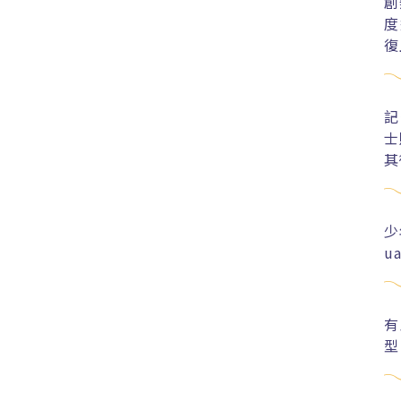
創
度
復
記
士
其
少
u
有
型