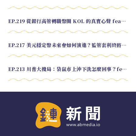
EP.219 從銀行高管轉職幣圈 KOL 的真實心聲 feat.龜大
EP.217 美元穩定幣未來會如何演進？監管套利終將收斂？feat. 研究員 余哲安
EP.213 川普大攪局：袋鼠市上沖下洗怎麼回事？feat. Alvin