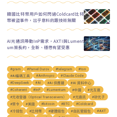
韓國比特幣用戶如何閃過Coldcard比特
幣被盜事件，出乎意料的跟技術無關
AI光通訊帶動InP需求，AXTI與Lument
um簽長約，全新、穩懋有望受惠
#gram
#Parvel Durov
#telegram
#ton
#Anthropic
#Claude Code
#AI編碼工具
#DeepSeek
#AI
#AI 供應鏈
#AI 資料中心
#Coherent
#InP
#Lumentum
#中國
#光互連
#光收發器（Optical Transceivers）
#光通訊
#矽光子
#bitcoin
#BTC
#Coldcard
#禁令
#美國
#AXT
#冷錢包
#比特幣
#硬體錢包
#自託管錢包