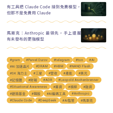
有工具把 Claude Code 接到免費模型，
但那不是免費用 Claude
馬斯克：Anthropic 最領先，手上還握
有未發布的更強模型
#gram
#Parvel Durov
#telegram
#ton
#AI
#DRAM
#HBM
#NAND Flash
#AI 加速晶片
#SK 海力士
#三星
#營收
#產能
#美光
#ADR
#Leopold Aschenbrenner
#記憶體
#財報
#Situational Awareness
#募資
#槓桿
#融資
#Anthropic
#避險基金
#韓股
#AI編碼工具
#Claude Code
#DeepSeek
#AI監管
#馬斯克