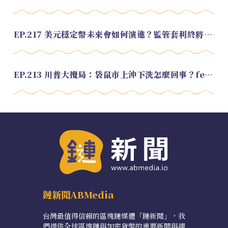
EP.217 美元穩定幣未來會如何演進？監管套利終將收斂？feat. 研究員 余哲安
EP.213 川普大攪局：袋鼠市上沖下洗怎麼回事？feat. Alvin
鏈新聞ABMedia
台灣最值得信賴的區塊鏈媒體「鏈新聞」，我
們提供全球區塊鏈與加密貨幣的重要新聞與趨