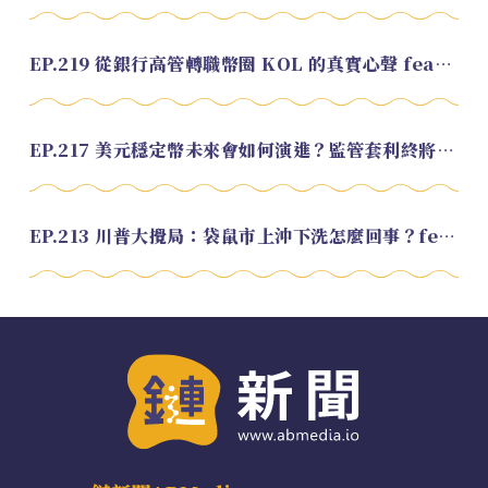
EP.219 從銀行高管轉職幣圈 KOL 的真實心聲 feat.龜大
EP.217 美元穩定幣未來會如何演進？監管套利終將收斂？feat. 研究員 余哲安
EP.213 川普大攪局：袋鼠市上沖下洗怎麼回事？feat. Alvin