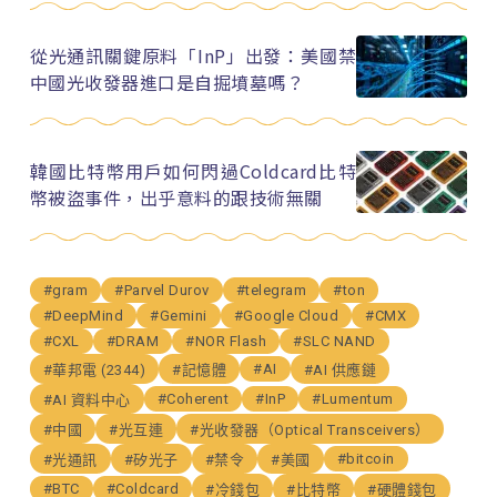
從光通訊關鍵原料「InP」出發：美國禁
中國光收發器進口是自掘墳墓嗎？
韓國比特幣用戶如何閃過Coldcard比特
幣被盜事件，出乎意料的跟技術無關
#gram
#Parvel Durov
#telegram
#ton
#DeepMind
#Gemini
#Google Cloud
#CMX
#CXL
#DRAM
#NOR Flash
#SLC NAND
#AI
#華邦電 (2344)
#記憶體
#AI 供應鏈
#Coherent
#InP
#Lumentum
#AI 資料中心
#中國
#光互連
#光收發器（Optical Transceivers）
#bitcoin
#光通訊
#矽光子
#禁令
#美國
#BTC
#Coldcard
#冷錢包
#比特幣
#硬體錢包