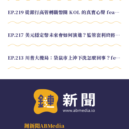
EP.219 從銀行高管轉職幣圈 KOL 的真實心聲 feat.龜大
EP.217 美元穩定幣未來會如何演進？監管套利終將收斂？feat. 研究員 余哲安
EP.213 川普大攪局：袋鼠市上沖下洗怎麼回事？feat. Alvin
鏈新聞ABMedia