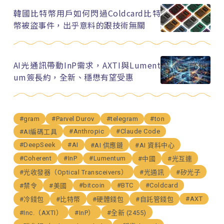
韓國比特幣用戶如何閃過Coldcard比特
幣被盜事件，出乎意料的跟技術無關
AI光通訊帶動InP需求，AXTI與Lument
um簽長約，全新、穩懋有望受惠
#gram
#Parvel Durov
#telegram
#ton
#Anthropic
#Claude Code
#AI編碼工具
#DeepSeek
#AI
#AI 供應鏈
#AI 資料中心
#Coherent
#InP
#Lumentum
#中國
#光互連
#光收發器（Optical Transceivers）
#光通訊
#矽光子
#bitcoin
#BTC
#Coldcard
#禁令
#美國
#AXT
#冷錢包
#比特幣
#硬體錢包
#自託管錢包
#Inc.（AXTI）
#InP）
#全新 (2455)