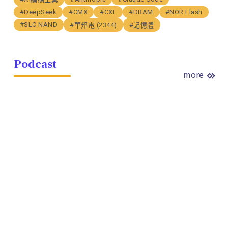
#DeepSeek
#CMX
#CXL
#DRAM
#NOR Flash
#SLC NAND
#華邦電 (2344)
#記憶體
Podcast
more