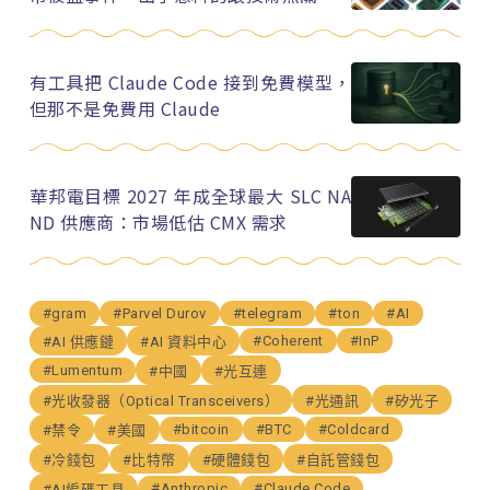
有工具把 Claude Code 接到免費模型，
但那不是免費用 Claude
華邦電目標 2027 年成全球最大 SLC NA
ND 供應商：市場低估 CMX 需求
#gram
#Parvel Durov
#telegram
#ton
#AI
#Coherent
#InP
#AI 供應鏈
#AI 資料中心
#Lumentum
#中國
#光互連
#光收發器（Optical Transceivers）
#光通訊
#矽光子
#bitcoin
#BTC
#Coldcard
#禁令
#美國
#冷錢包
#比特幣
#硬體錢包
#自託管錢包
#Anthropic
#Claude Code
#AI編碼工具