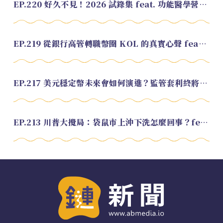
EP.220 好久不見！2026 試錄集 feat. 功能醫學營養師 美寶
EP.219 從銀行高管轉職幣圈 KOL 的真實心聲 feat.龜大
EP.217 美元穩定幣未來會如何演進？監管套利終將收斂？feat. 研究員 余哲安
EP.213 川普大攪局：袋鼠市上沖下洗怎麼回事？feat. Alvin